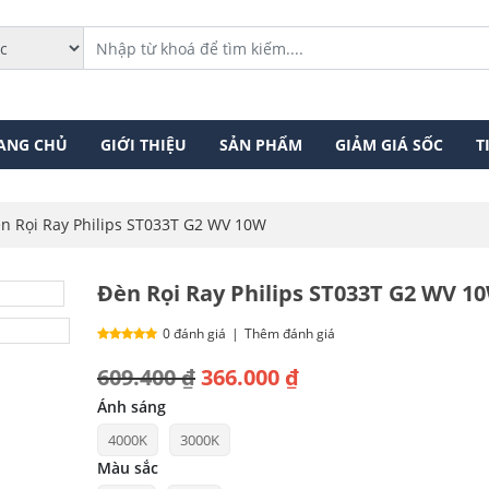
ANG CHỦ
GIỚI THIỆU
SẢN PHẨM
GIẢM GIÁ SỐC
T
n Rọi Ray Philips ST033T G2 WV 10W
Đèn Rọi Ray Philips ST033T G2 WV 1
0 đánh giá
|
Thêm đánh giá
Giá
Giá
609.400
₫
366.000
₫
gốc
hiện
Ánh sáng
4000K
3000K
là:
tại
Màu sắc
609.400 ₫.
là: