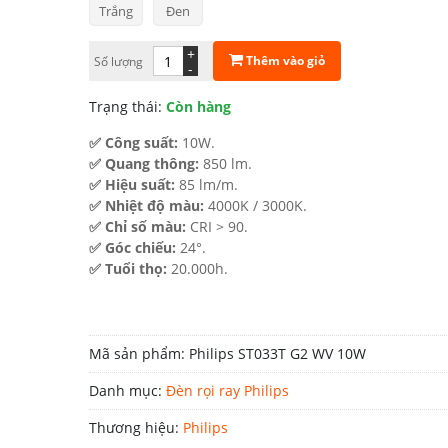
Trắng
Đen
366.000 ₫.
+
Thêm vào giỏ
Số lượng
-
Trạng thái:
Còn hàng
✅ Công suất:
10W.
✅ Quang thông:
850 lm.
✅ Hiệu suất:
85 lm/m.
✅ Nhiệt độ màu:
4000K / 3000K.
✅ Chỉ số màu:
CRI > 90.
✅ Góc chiếu:
24°.
✅ Tuổi thọ:
20.000h.
Mã sản phẩm:
Philips ST033T G2 WV 10W
Danh mục:
Đèn rọi ray Philips
Thương hiệu:
Philips