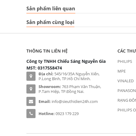
Sản phẩm liên quan
Sản phẩm cùng loại
THÔNG TIN LIÊN HỆ
CÁC TH
Công ty TNHH Chiếu Sáng Nguyễn Gia
PHILIPS
MST: 0317558474
MPE
Địa chỉ:
545/16/35A Nguyễn Xiển,
P.Long Bình, TP.Hồ Chí Minh.
VINALED
Showroom:
763 Phạm Văn Thuận,
PANASON
P.Tam Hiệp, TP.Đồng Nai.
RẠNG ĐÔ
Email:
info@sieuthidien24h.com
PHILIPS 
Hotline:
0923 179 229