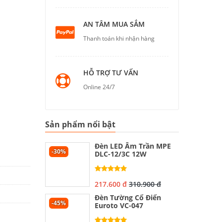
AN TÂM MUA SẮM
Thanh toán khi nhận hàng
HỖ TRỢ TƯ VẤN
Online 24/7
Sản phẩm nổi bật
Đèn LED Âm Trần MPE
-30%
DLC-12/3C 12W
217.600 đ
310.900 đ
Đèn Tường Cổ Điển
-45%
Euroto VC-047