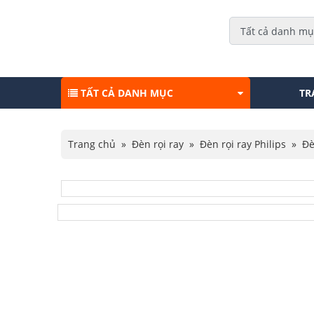
TẤT CẢ DANH MỤC
TR
Trang chủ
»
Đèn rọi ray
»
Đèn rọi ray Philips
»
Đè