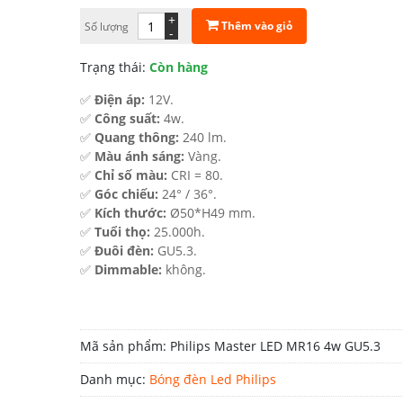
261.800 ₫.
là:
+
Thêm vào giỏ
Số lượng
-
144.000 ₫.
Trạng thái:
Còn hàng
✅
Điện áp:
12V.
✅
Công suất:
4w.
✅
Quang thông:
240 lm.
✅
Màu ánh sáng:
Vàng.
✅
Chỉ số màu:
CRI = 80.
✅
Góc chiếu:
24° / 36°.
✅
Kích thước:
Ø50*H49 mm.
✅
Tuổi thọ:
25.000h.
✅
Đuôi đèn:
GU5.3.
✅
Dimmable:
không.
Mã sản phẩm:
Philips Master LED MR16 4w GU5.3
Danh mục:
Bóng đèn Led Philips