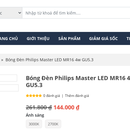
ANG CHỦ
GIỚI THIỆU
SẢN PHẨM
GIẢM GIÁ SỐC
T
»
Bóng Đèn Philips Master LED MR16 4w GU5.3
Bóng Đèn Philips Master LED MR16 
GU5.3
0 đánh giá
|
Thêm đánh giá
Giá
Giá
261.800
₫
144.000
₫
gốc
hiện
Ánh sáng
3000K
2700K
là:
tại