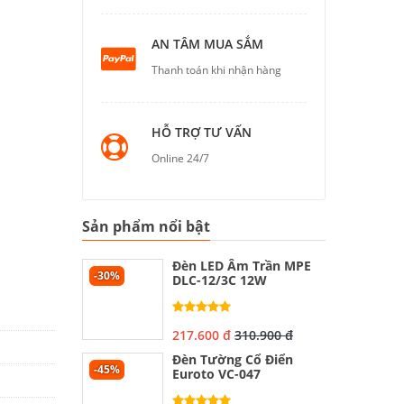
AN TÂM MUA SẮM
Thanh toán khi nhận hàng
HỖ TRỢ TƯ VẤN
Online 24/7
Sản phẩm nổi bật
Đèn LED Âm Trần MPE
-30%
DLC-12/3C 12W
217.600 đ
310.900 đ
Đèn Tường Cổ Điển
-45%
Euroto VC-047