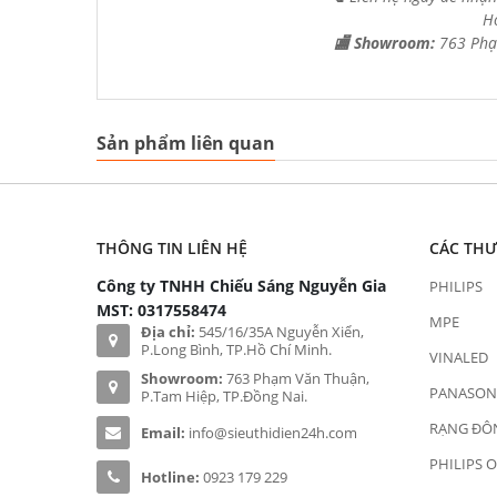
H
🏬 Showroom:
763 Phạ
Sản phẩm liên quan
THÔNG TIN LIÊN HỆ
CÁC TH
Công ty TNHH Chiếu Sáng Nguyễn Gia
PHILIPS
MST: 0317558474
MPE
Địa chỉ:
545/16/35A Nguyễn Xiển,
P.Long Bình, TP.Hồ Chí Minh.
VINALED
Showroom:
763 Phạm Văn Thuận,
PANASON
P.Tam Hiệp, TP.Đồng Nai.
RẠNG ĐÔ
Email:
info@sieuthidien24h.com
PHILIPS 
Hotline:
0923 179 229