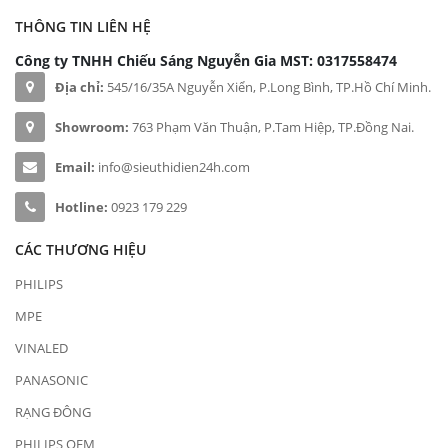
THÔNG TIN LIÊN HỆ
Công ty TNHH Chiếu Sáng Nguyễn Gia
MST: 0317558474
Địa chỉ:
545/16/35A Nguyễn Xiển, P.Long Bình, TP.Hồ Chí Minh.
Showroom:
763 Phạm Văn Thuận, P.Tam Hiệp, TP.Đồng Nai.
Email:
info@sieuthidien24h.com
Hotline:
0923 179 229
CÁC THƯƠNG HIỆU
PHILIPS
MPE
VINALED
PANASONIC
RẠNG ĐÔNG
PHILIPS OEM