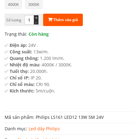
4000K
3000K
là:
tại
789.000 ₫.
là:
+
Thêm vào giỏ
Số lượng
-
474.000 ₫.
Trạng thái:
Còn hàng
✅
Điện áp:
24V .
✅
Công suất:
13w/m.
✅
Quang thông:
1.200 lm/m.
✅
Nhiệt độ màu:
4000K / 3000K.
✅
Tuổi thọ:
20.000h.
✅
Chỉ số IP:
IP 20.
✅
Chỉ số màu:
CRI 90.
✅
Kích thước:
5m/cuộn.
Mã sản phẩm:
Philips LS161 LED12 13W 5M 24V
Danh mục:
Led dây Philips