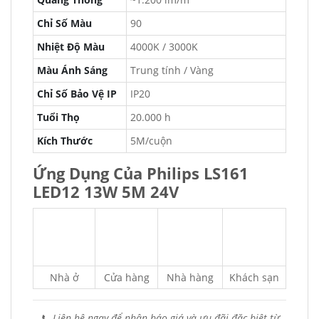
Chỉ Số Màu
90
Nhiệt Độ Màu
4000K / 3000K
Màu Ánh Sáng
Trung tính / Vàng
Chỉ Số Bảo Vệ IP
IP20
Tuổi Thọ
20.000 h
Kích Thước
5M/cuộn
Ứng Dụng Của Philips LS161
LED12 13W 5M 24V
Nhà ở
Cửa hàng
Nhà hàng
Khách sạn
📞 Liên hệ ngay để nhận báo giá và ưu đãi đặc biệt từ