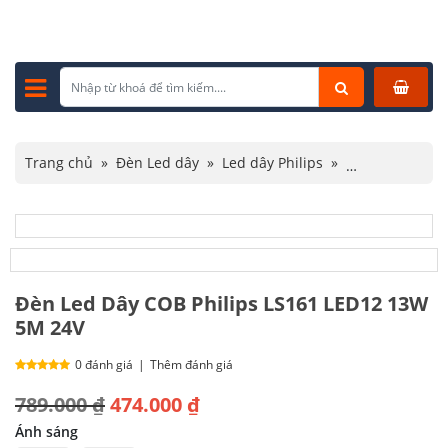
Trang chủ
»
Đèn Led dây
»
Led dây Philips
»
Đèn Led Dây COB Philips LS161 LED12 13W 5M 24V
Đèn Led Dây COB Philips LS161 LED12 13W
5M 24V
0 đánh giá
|
Thêm đánh giá
Giá
Giá
789.000
₫
474.000
₫
gốc
hiện
Ánh sáng