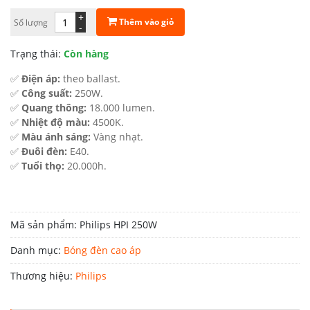
gốc
hiện
+
Thêm vào giỏ
Số lượng
là:
tại
-
670.000 ₫.
là:
Trạng thái:
Còn hàng
540.000 ₫.
✅
Điện áp:
theo ballast.
✅
Công suất:
250W.
✅
Quang thông:
18.000 lumen.
✅
Nhiệt độ màu:
4500K.
✅
Màu ánh sáng:
Vàng nhạt.
✅
Đuôi đèn:
E40.
✅
Tuổi thọ:
20.000h.
Mã sản phẩm:
Philips HPI 250W
Danh mục:
Bóng đèn cao áp
Thương hiệu:
Philips