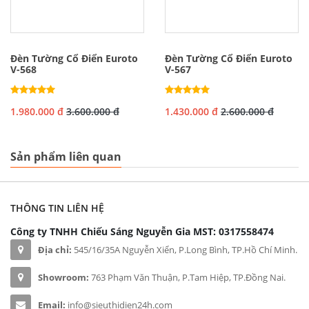
Đèn Tường Cổ Điển Euroto
Đèn Tường Cổ Điển Euroto
V-568
V-567
1.980.000 đ
3.600.000 đ
1.430.000 đ
2.600.000 đ
Sản phẩm liên quan
THÔNG TIN LIÊN HỆ
Công ty TNHH Chiếu Sáng Nguyễn Gia
MST: 0317558474
Địa chỉ:
545/16/35A Nguyễn Xiển, P.Long Bình, TP.Hồ Chí Minh.
Showroom:
763 Phạm Văn Thuận, P.Tam Hiệp, TP.Đồng Nai.
Email:
info@sieuthidien24h.com