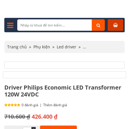
Trang chủ
»
Phụ kiện
»
Led driver
»
Driver Philips Economic LED Transformer 120W 24VDC
Driver Philips Economic LED Transformer
120W 24VDC
0 đánh giá
|
Thêm đánh giá
Giá
Giá
710.600
₫
426.400
₫
gốc
hiện