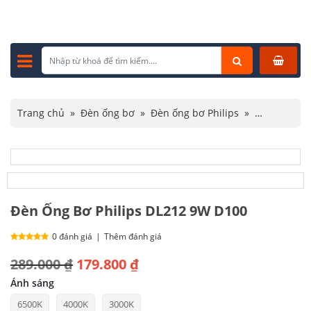
Trang chủ
»
Đèn ống bơ
»
Đèn ống bơ Philips
»
Đèn Ống Bơ Philips DL212 9W D100
Đèn Ống Bơ Philips DL212 9W D100
0 đánh giá
|
Thêm đánh giá
Giá
Giá
289.000
₫
179.800
₫
gốc
hiện
Ánh sáng
6500K
4000K
3000K
là:
tại