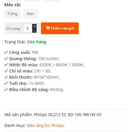
Màu sắc
289.000 ₫.
là:
Trắng
Đen
179.800 ₫.
+
Thêm vào giỏ
Số lượng
-
Trạng thái:
Còn hàng
✅ Công suất:
9W.
✅ Quang thông:
700 lumen.
✅ Nhiệt độ màu:
6500K / 4000K / 3000K.
✅ Chỉ số màu:
CRI > 80.
✅ Kích thước:
Φ100*45mm.
✅ Tuổi thọ:
15.000h.
✅ Điều chỉnh độ sáng:
Không.
Mã sản phẩm:
Philips DL212 EC RD 100 9W HV 03
Danh mục:
Đèn ống bơ Philips