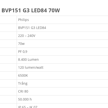
ps BVP151 G3 LED84 70W
Philips
BVP151 G3 LED84
220 – 240V
70w
PF 0,9
8.400 Lumen
120 lumen/watt
6500K
Trắng
CRI 80
50.000 h
IP 65 – IK 07