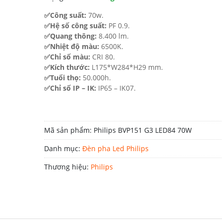
919.000 ₫.
✅Công suất:
70w.
✅Hệ số công suất:
PF 0.9.
✅Quang thông:
8.400 lm.
✅Nhiệt độ màu:
6500K.
✅Chỉ số màu:
CRI 80.
✅Kích thước:
L175*W284*H29 mm.
✅Tuổi thọ:
50.000h.
✅Chỉ số IP – IK:
IP65 – IK07.
Mã sản phẩm:
Philips BVP151 G3 LED84 70W
Danh mục:
Đèn pha Led Philips
Thương hiệu:
Philips