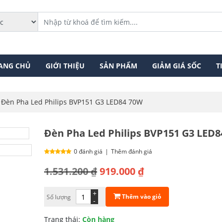
ANG CHỦ
GIỚI THIỆU
SẢN PHẨM
GIẢM GIÁ SỐC
T
Đèn Pha Led Philips BVP151 G3 LED84 70W
Đèn Pha Led Philips BVP151 G3 LED
0 đánh giá
|
Thêm đánh giá
Giá
Giá
1.531.200
₫
919.000
₫
gốc
hiện
+
Thêm vào giỏ
Số lượng
là:
tại
-
1.531.200 ₫.
là:
Trạng thái:
Còn hàng