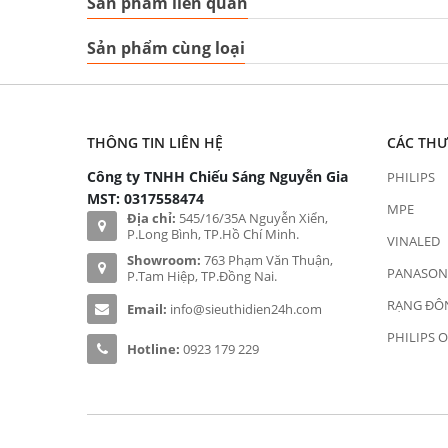
Sản phẩm liên quan
Sản phẩm cùng loại
THÔNG TIN LIÊN HỆ
CÁC TH
Công ty TNHH Chiếu Sáng Nguyễn Gia
PHILIPS
MST: 0317558474
MPE
Địa chỉ:
545/16/35A Nguyễn Xiển,
P.Long Bình, TP.Hồ Chí Minh.
VINALED
Showroom:
763 Phạm Văn Thuận,
PANASON
P.Tam Hiệp, TP.Đồng Nai.
RẠNG ĐÔ
Email:
info@sieuthidien24h.com
PHILIPS 
Hotline:
0923 179 229