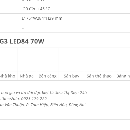
-20 đến +45 °C
L175*W284*H29 mm
–
 G3 LED84 70W
Nhà kho
Nhà ga
Bến cảng
Sân bay
Sân thể thao
Bảng h
 báo giá và ưu đãi đặc biệt từ Siêu Thị Điện 24h
otline/Zalo: 0923 179 229
m Văn Thuận, P. Tam Hiệp, Biên Hòa, Đồng Nai