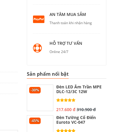
AN TÂM MUA SẮM
Thanh toán khi nhận hàng
HỖ TRỢ TƯ VẤN
Online 24/7
Sản phẩm nổi bật
Đèn LED Âm Trần MPE
-30%
DLC-12/3C 12W
217.600 đ
310.900 đ
Đèn Tường Cổ Điển
-45%
Euroto VC-047