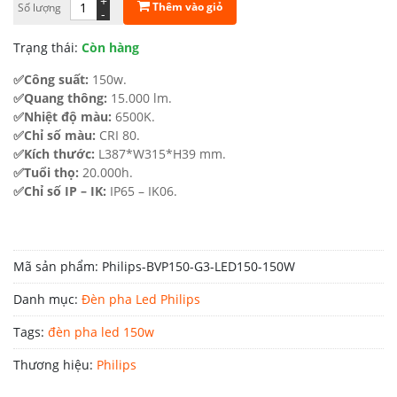
+
Thêm vào giỏ
Số lượng
là:
tại
-
2.536.600 ₫.
là:
Trạng thái:
Còn hàng
1.522.000 ₫.
✅Công suất:
150w.
✅Quang thông:
15.000 lm.
✅Nhiệt độ màu:
6500K.
✅Chỉ số màu:
CRI 80.
✅Kích thước:
L387*W315*H39 mm.
✅Tuổi thọ:
20.000h.
✅Chỉ số IP – IK:
IP65 – IK06.
Mã sản phẩm:
Philips-BVP150-G3-LED150-150W
Danh mục:
Đèn pha Led Philips
Tags:
đèn pha led 150w
Thương hiệu:
Philips