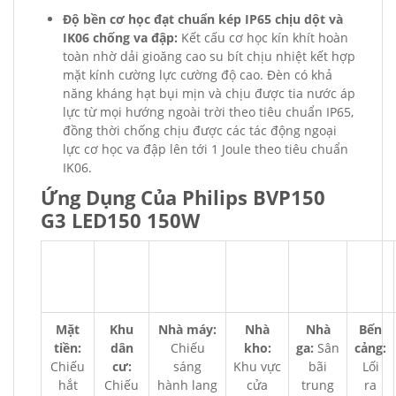
Độ bền cơ học đạt chuẩn kép IP65 chịu dột và
IK06 chống va đập:
Kết cấu cơ học kín khít hoàn
toàn nhờ dải gioăng cao su bít chịu nhiệt kết hợp
mặt kính cường lực cường độ cao. Đèn có khả
năng kháng hạt bụi mịn và chịu được tia nước áp
lực từ mọi hướng ngoài trời theo tiêu chuẩn IP65,
đồng thời chống chịu được các tác động ngoại
lực cơ học va đập lên tới 1 Joule theo tiêu chuẩn
IK06.
Ứng Dụng Của Philips BVP150
G3 LED150 150W
Mặt
Khu
Nhà máy:
Nhà
Nhà
Bến
tiền:
dân
Chiếu
kho:
ga:
Sân
cảng:
Chiếu
cư:
sáng
Khu vực
bãi
Lối
hắt
Chiếu
hành lang
cửa
trung
ra