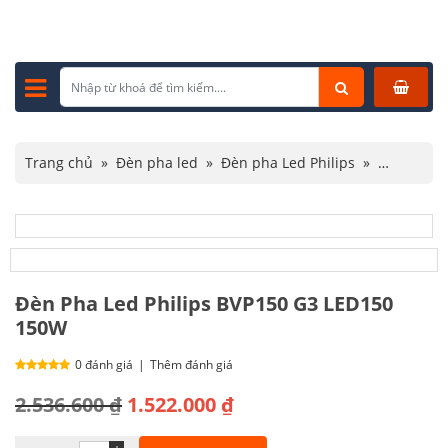
Trang chủ
»
Đèn pha led
»
Đèn pha Led Philips
»
Đèn Pha Led Philips BVP150 G3 LED150 150W
Đèn Pha Led Philips BVP150 G3 LED150
150W
0 đánh giá
|
Thêm đánh giá
Giá
Giá
2.536.600
₫
1.522.000
₫
gốc
hiện