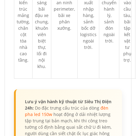
kiến
sáng
an ninh
xuất
chuyển
vào
trúc
bãi
perimeter,
nhập
hành
cầu
mảng
đậu xe
bãi xe
hàng,
lý,
tàu,
tường,
chung,
phân
sảnh
sảnh
bãi
chân
khuôn
xưởng.
bốc dỡ
đón
tập
cột
viên
logistics
ngoài
kết
tòa
biệt
ngoài
trời.
vật
nhà
thự,
trời.
tư
cao
lối đi
phụ
tầng.
nội
trợ.
khu.
Lưu ý vận hành kỹ thuật từ Siêu Thị Điện
24h:
Do đặc trưng cấu trúc của dòng
đèn
pha led 150w
hoạt động ở dải nhiệt lượng
tập trung tại bản mạch, khi thi công treo
tường cố định bằng quai sắt chữ U đi kèm,
người dùng cần siết chặt ốc lục giác hông