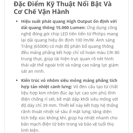
Đặc Điểm Kỹ Thuật Nổi Bật Và
Cơ Chế Vận Hành
Hiệu suất phát quang High Output ổn định với
dải quang thông 15.000 Lumen:
Ứng dụng công
nghệ đóng gói chip LED tiên tiến từ Philips mang
lại dải quang hiệu ổn định 100 lm/W. Ánh sáng
Trắng (6500K) có mật độ phân bổ quang thông
đều mảng phẳng kết hợp chỉ số hoàn màu CRI 80
trung thực, giúp tái hiện trực quan rõ nét hình
thái vật thể ngoài trời và nâng cao năng lực giám
sát an ninh.
Kiến trúc vỏ nhôm siêu mỏng mảng phẳng tích
hợp tản nhiệt cánh lưng:
Vỏ đèn cấu tạo từ chất
liệu hợp kim nhôm đúc áp lực cao sơn phủ tĩnh
điện chống rỉ sét, bề mặt dập khối siêu mỏng với
độ dày chỉ 39 mm. Thiết kế này kết hợp hệ thống
rãnh thoát nhiệt sẻ sâu ở mặt lưng, tăng diện
tích tiếp xúc không khí, giúp hạ nhiệt nhanh cho
bản mạch điện tử bên trong và bảo vệ tuổi thọ
linh kiện.