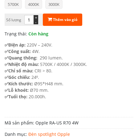
5700K
4000K
3000K
là:
tại
81.000 ₫.
là:
+
Thêm vào giỏ
Số lượng
-
56.700 ₫.
Trạng thái:
Còn hàng
✅Điện áp:
220V – 240V.
✅Công suất:
4W.
✅Quang thông:
290 lumen.
✅Nhiệt độ màu:
5700K / 4000K / 3000K.
✅Chỉ số màu:
CRI > 80.
✅Góc chiếu:
24⁰.
✅Kích thước:
Ø95*H48 mm.
✅Lỗ khoét:
Ø70 mm.
✅Tuổi thọ:
20.000h.
Mã sản phẩm:
Opple RA-US R70 4W
Danh mục:
Đèn spotlight Opple