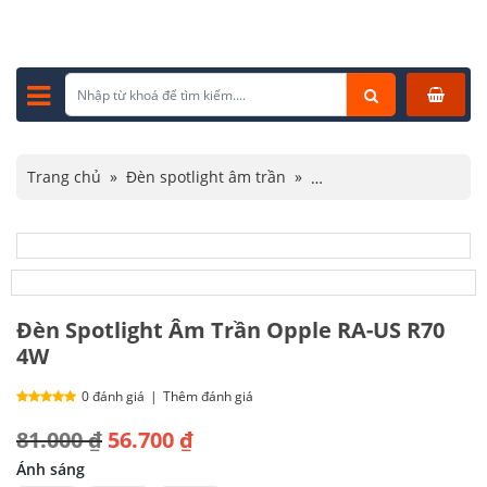
Trang chủ
»
Đèn spotlight âm trần
»
Đèn spotlight Opple
»
Đèn Spotlight Âm Trần Opple RA-US R70 4W
Đèn Spotlight Âm Trần Opple RA-US R70
4W
0 đánh giá
|
Thêm đánh giá
Giá
Giá
81.000
₫
56.700
₫
gốc
hiện
Ánh sáng