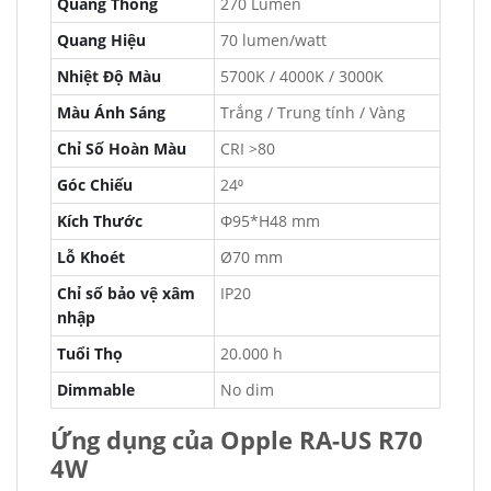
Quang Thông
270 Lumen
Quang Hiệu
70 lumen/watt
Nhiệt Độ Màu
5700K / 4000K / 3000K
Màu Ánh Sáng
Trắng / Trung tính / Vàng
Chỉ Số Hoàn Màu
CRI >80
Góc Chiếu
24⁰
Kích Thước
Φ95*H48 mm
Lỗ Khoét
Ø70 mm
Chỉ số bảo vệ xâm
IP20
nhập
Tuổi Thọ
20.000 h
Dimmable
No dim
Ứng dụng của Opple RA-US R70
4W