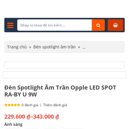
Trang chủ
»
Đèn spotlight âm trần
»
Đèn spotlight Opple
»
Đèn Spotlight Âm Trần Opple LED SPOT RA-BY U 9W
Đèn Spotlight Âm Trần Opple LED SPOT
RA-BY U 9W
0 đánh giá
|
Thêm đánh giá
Khoảng
229.600
₫
–
343.000
₫
giá:
Ánh sáng