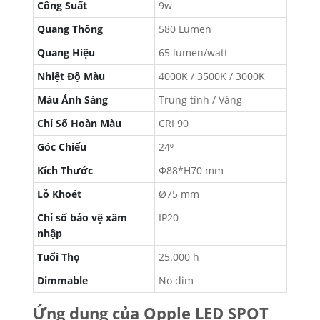
Công Suất
9w
Quang Thông
580 Lumen
Quang Hiệu
65 lumen/watt
Nhiệt Độ Màu
4000K / 3500K / 3000K
Màu Ánh Sáng
Trung tính / Vàng
Chỉ Số Hoàn Màu
CRI 90
Góc Chiếu
24⁰
Kích Thước
Φ88*H70 mm
Lỗ Khoét
Ø75 mm
Chỉ số bảo vệ xâm
IP20
nhập
Tuổi Thọ
25.000 h
Dimmable
No dim
Ứng dụng của Opple LED SPOT