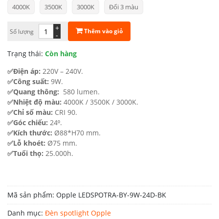
4000K
3500K
3000K
Đổi 3 màu
từ
229.600 ₫
+
Thêm vào giỏ
Số lượng
-
đến
Trạng thái:
Còn hàng
343.000 ₫
✅Điện áp:
220V – 240V.
✅Công suất:
9W.
✅Quang thông:
580 lumen.
✅Nhiệt độ màu:
4000K / 3500K / 3000K.
✅Chỉ số màu:
CRI 90.
✅Góc chiếu:
24⁰.
✅Kích thước:
Ø88*H70 mm.
✅Lỗ khoét:
Ø75 mm.
✅Tuổi thọ:
25.000h.
Mã sản phẩm:
Opple LEDSPOTRA-BY-9W-24D-BK
Danh mục:
Đèn spotlight Opple