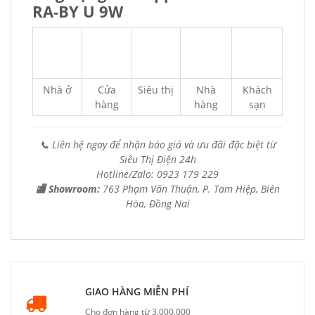
RA-BY U 9W
Nhà ở
Cửa
Siêu thị
Nhà
Khách
hàng
hàng
sạn
📞 Liên hệ ngay để nhận báo giá và ưu đãi đặc biệt từ
Siêu Thị Điện 24h
Hotline/Zalo: 0923 179 229
🏬 Showroom:
763 Phạm Văn Thuận, P. Tam Hiệp, Biên
Hòa, Đồng Nai
GIAO HÀNG MIỄN PHÍ
Cho đơn hàng từ 3.000.000