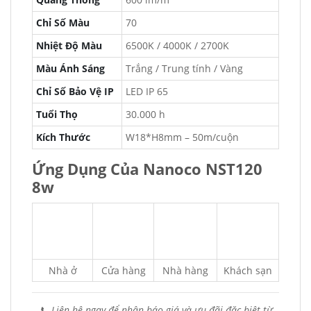
Chỉ Số Màu
70
Nhiệt Độ Màu
6500K / 4000K / 2700K
Màu Ánh Sáng
Trắng / Trung tính / Vàng
Chỉ Số Bảo Vệ IP
LED IP 65
Tuổi Thọ
30.000 h
Kích Thước
W18*H8mm – 50m/cuộn
Ứng Dụng Của Nanoco NST120
8w
Nhà ở
Cửa hàng
Nhà hàng
Khách sạn
📞 Liên hệ ngay để nhận báo giá và ưu đãi đặc biệt từ