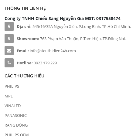
THÔNG TIN LIÊN HỆ
Công ty TNHH Chiếu Sáng Nguyễn Gia
MST: 0317558474
Địa chỉ:
545/16/35A Nguyễn Xiển, P.Long Bình, TP.Hồ Chí Minh.
Showroom:
763 Phạm Văn Thuận, P.Tam Hiệp, TP.Đồng Nai.
Email:
info@sieuthidien24h.com
Hotline:
0923 179 229
CÁC THƯƠNG HIỆU
PHILIPS
MPE
VINALED
PANASONIC
RẠNG ĐÔNG
PHILIPS OEM