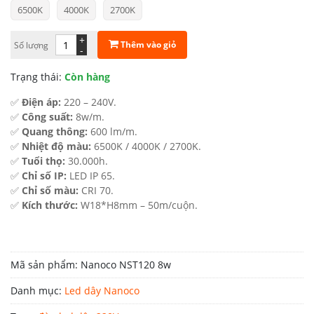
6500K
4000K
2700K
là:
tại
4.260.000 ₫.
là:
+
Thêm vào giỏ
Số lượng
-
2.982.000 ₫.
Trạng thái:
Còn hàng
✅
Điện áp:
220 – 240V.
✅
Công suất:
8w/m.
✅
Quang thông:
600 lm/m.
✅
Nhiệt độ màu:
6500K / 4000K / 2700K.
✅
Tuổi thọ:
30.000h.
✅
Chỉ số IP:
LED IP 65.
✅
Chỉ số màu:
CRI 70.
✅
Kích thước:
W18*H8mm – 50m/cuộn.
Mã sản phẩm:
Nanoco NST120 8w
Danh mục:
Led dây Nanoco