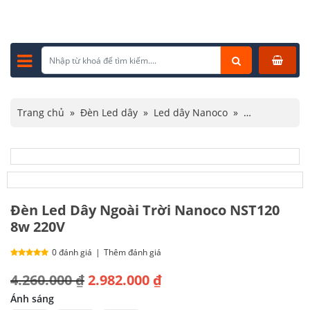
Trang chủ
»
Đèn Led dây
»
Led dây Nanoco
»
Đèn Led Dây Ngoài Trời Nanoco NST120 8w 220V
Đèn Led Dây Ngoài Trời Nanoco NST120
8w 220V
0 đánh giá
|
Thêm đánh giá
Giá
Giá
4.260.000
₫
2.982.000
₫
gốc
hiện
Ánh sáng