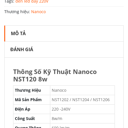
Tags:
đèn led dây 220V
Thương hiệu:
Nanoco
MÔ TẢ
ĐÁNH GIÁ
Thông Số Kỹ Thuật Nanoco
NST120 8w
Thương Hiệu
Nanoco
Mã Sản Phẩm
NST1202 / NST1204 / NST1206
Điện Áp
220 -240V
Công Suất
8w/m
Quang Thông
600 lm/m