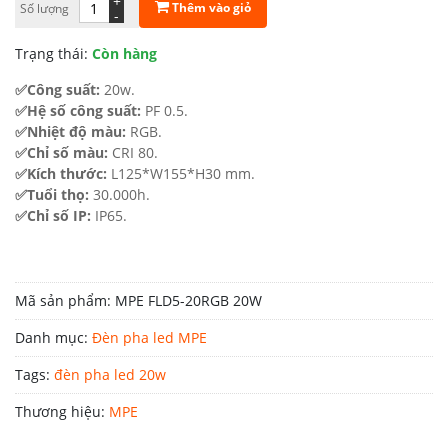
+
Thêm vào giỏ
Số lượng
là:
tại
-
519.100 ₫.
là:
Trạng thái:
Còn hàng
363.370 ₫.
✅Công suất:
20w.
✅Hệ số công suất:
PF 0.5.
✅Nhiệt độ màu:
RGB.
✅Chỉ số màu:
CRI 80.
✅Kích thước:
L125*W155*H30 mm.
✅Tuổi thọ:
30.000h.
✅Chỉ số IP:
IP65.
Mã sản phẩm:
MPE FLD5-20RGB 20W
Danh mục:
Đèn pha led MPE
Tags:
đèn pha led 20w
Thương hiệu:
MPE