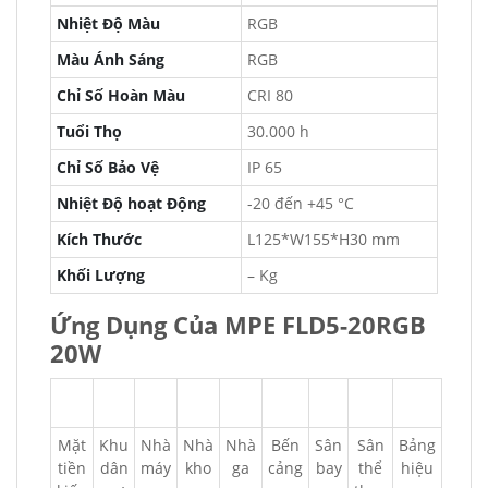
Nhiệt Độ Màu
RGB
Màu Ánh Sáng
RGB
Chỉ Số Hoàn Màu
CRI 80
Tuổi Thọ
30.000 h
Chỉ Số Bảo Vệ
IP 65
Nhiệt Độ hoạt Động
-20 đến +45 °C
Kích Thước
L125*W155*H30 mm
Khối Lượng
– Kg
Ứng Dụng Của MPE FLD5-20RGB
20W
Mặt
Khu
Nhà
Nhà
Nhà
Bến
Sân
Sân
Bảng
tiền
dân
máy
kho
ga
cảng
bay
thể
hiệu