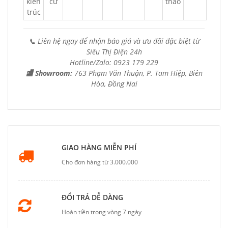
kiến
cư
thao
trúc
📞 Liên hệ ngay để nhận báo giá và ưu đãi đặc biệt từ
Siêu Thị Điện 24h
Hotline/Zalo: 0923 179 229
🏬 Showroom:
763 Phạm Văn Thuận, P. Tam Hiệp, Biên
Hòa, Đồng Nai
GIAO HÀNG MIỄN PHÍ
Cho đơn hàng từ 3.000.000
ĐỔI TRẢ DỄ DÀNG
Hoàn tiền trong vòng 7 ngày