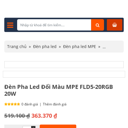
Trang chủ
»
Đèn pha led
»
Đèn pha led MPE
»
Đèn Pha Led Đổi Màu MPE FLD5-20RGB 20W
Đèn Pha Led Đổi Màu MPE FLD5-20RGB
20W
0 đánh giá
|
Thêm đánh giá
Giá
Giá
519.100
₫
363.370
₫
gốc
hiện