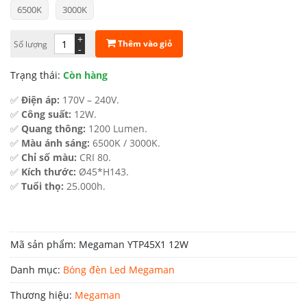
6500K
3000K
là:
tại
69.000 ₫.
là:
+
Thêm vào giỏ
Số lượng
-
48.300 ₫.
Trạng thái:
Còn hàng
✅
Điện áp:
170V – 240V.
✅
Công suất:
12W.
✅
Quang thông:
1200 Lumen.
✅
Màu ánh sáng:
6500K / 3000K.
✅
Chỉ số màu:
CRI 80.
✅
Kích thước:
Ø45*H143.
✅
Tuổi thọ:
25.000h.
Mã sản phẩm:
Megaman YTP45X1 12W
Danh mục:
Bóng đèn Led Megaman
Thương hiệu:
Megaman