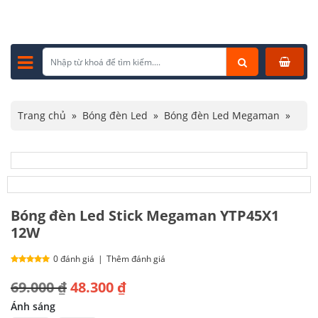
Trang chủ
»
Bóng đèn Led
»
Bóng đèn Led Megaman
»
Bóng đèn Led Stick Megaman YTP45X1 12W
Bóng đèn Led Stick Megaman YTP45X1
12W
0 đánh giá
|
Thêm đánh giá
Giá
Giá
69.000
₫
48.300
₫
gốc
hiện
Ánh sáng