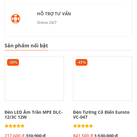
HỖ TRỢ TƯ VẤN
Online 24/7
Sản phẩm nổi bật
-30%
-45%
Đèn LED Âm Trần MPE DLC-
Đèn Tường Cổ Điển Euroto
12/3C 12W
VC-047
217.600 đ
310.900 đ
841.500 đ
1.530.000 đ