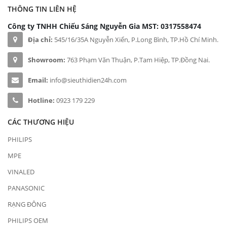
THÔNG TIN LIÊN HỆ
Công ty TNHH Chiếu Sáng Nguyễn Gia
MST: 0317558474
Địa chỉ:
545/16/35A Nguyễn Xiển, P.Long Bình, TP.Hồ Chí Minh.
Showroom:
763 Phạm Văn Thuận, P.Tam Hiệp, TP.Đồng Nai.
Email:
info@sieuthidien24h.com
Hotline:
0923 179 229
CÁC THƯƠNG HIỆU
PHILIPS
MPE
VINALED
PANASONIC
RẠNG ĐÔNG
PHILIPS OEM