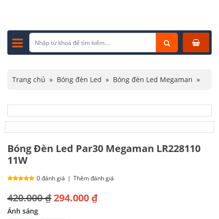
Trang chủ
»
Bóng đèn Led
»
Bóng đèn Led Megaman
»
Bóng Đèn Led Par30 Megaman LR228110 11W
Bóng Đèn Led Par30 Megaman LR228110
11W
0 đánh giá
|
Thêm đánh giá
Giá
Giá
420.000
₫
294.000
₫
gốc
hiện
Ánh sáng