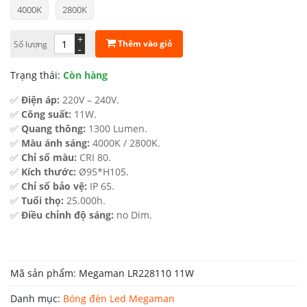
4000K
2800K
là:
tại
420.000 ₫.
là:
+
Thêm vào giỏ
Số lượng
-
294.000 ₫.
Trạng thái:
Còn hàng
✅
Điện áp:
220V – 240V.
✅
Công suất:
11W.
✅
Quang thông:
1300 Lumen.
✅
Màu ánh sáng:
4000K / 2800K.
✅
Chỉ số màu:
CRI 80.
✅
Kích thước:
Ø95*H105.
✅
Chỉ số bảo vệ:
IP 65.
✅
Tuổi thọ:
25.000h.
✅
Điều chỉnh độ sáng:
no Dim.
Mã sản phẩm:
Megaman LR228110 11W
Danh mục:
Bóng đèn Led Megaman