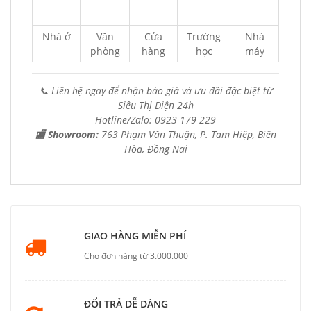
Nhà ở
Văn
Cửa
Trường
Nhà
phòng
hàng
học
máy
📞 Liên hệ ngay để nhận báo giá và ưu đãi đặc biệt từ
Siêu Thị Điện 24h
Hotline/Zalo: 0923 179 229
🏬 Showroom:
763 Phạm Văn Thuận, P. Tam Hiệp, Biên
Hòa, Đồng Nai
GIAO HÀNG MIỄN PHÍ
Cho đơn hàng từ 3.000.000
ĐỔI TRẢ DỄ DÀNG