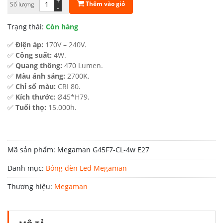
+
Thêm vào giỏ
Số lượng
là:
tại
-
110.000 ₫.
là:
Trạng thái:
Còn hàng
77.000 ₫.
✅
Điện áp:
170V – 240V.
✅
Công suất:
4W.
✅
Quang thông:
470 Lumen.
✅
Màu ánh sáng:
2700K.
✅
Chỉ số màu:
CRI 80.
✅
Kích thước:
Ø45*H79.
✅
Tuổi thọ:
15.000h.
Mã sản phẩm:
Megaman G45F7-CL-4w E27
Danh mục:
Bóng đèn Led Megaman
Thương hiệu:
Megaman