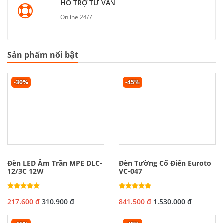
HỖ TRỢ TƯ VẤN
Online 24/7
Sản phẩm nổi bật
-30%
-45%
Đèn LED Âm Trần MPE DLC-
Đèn Tường Cổ Điển Euroto
12/3C 12W
VC-047
217.600 đ
310.900 đ
841.500 đ
1.530.000 đ