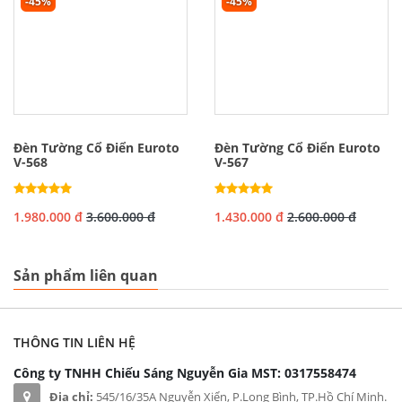
-45%
-45%
Đèn Tường Cổ Điển Euroto
Đèn Tường Cổ Điển Euroto
V-568
V-567
1.980.000 đ
3.600.000 đ
1.430.000 đ
2.600.000 đ
Sản phẩm liên quan
THÔNG TIN LIÊN HỆ
Công ty TNHH Chiếu Sáng Nguyễn Gia
MST: 0317558474
Địa chỉ:
545/16/35A Nguyễn Xiển, P.Long Bình, TP.Hồ Chí Minh.