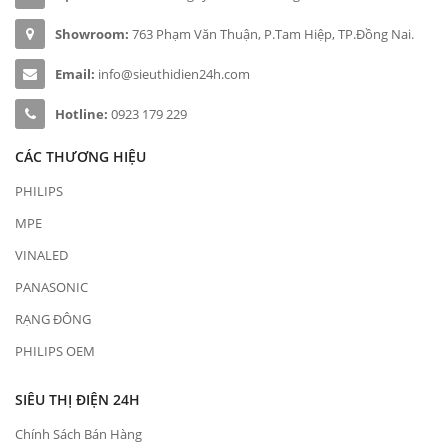
Showroom:
763 Phạm Văn Thuận, P.Tam Hiệp, TP.Đồng Nai.
Email:
info@sieuthidien24h.com
Hotline:
0923 179 229
CÁC THƯƠNG HIỆU
PHILIPS
MPE
VINALED
PANASONIC
RẠNG ĐÔNG
PHILIPS OEM
SIÊU THỊ ĐIỆN 24H
Chính Sách Bán Hàng