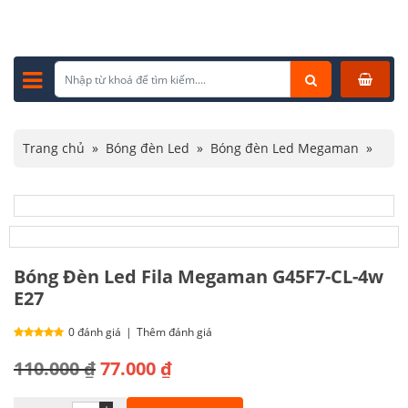
Trang chủ
»
Bóng đèn Led
»
Bóng đèn Led Megaman
»
Bóng Đèn Led Fila Megaman G45F7-CL-4w E27
Bóng Đèn Led Fila Megaman G45F7-CL-4w
E27
0 đánh giá
|
Thêm đánh giá
Giá
Giá
110.000
₫
77.000
₫
gốc
hiện