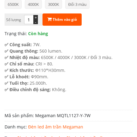
6500K
4000K
3000K
Đổi 3 màu
từ
70.800 ₫
+
Thêm vào giỏ
Số lượng
-
đến
Trạng thái:
Còn hàng
81.600 ₫
✅ Công suất:
7W.
✅ Quang thông:
560 lumen.
✅ Nhiệt độ màu:
6500K / 4000K / 3000K / Đổi 3 màu.
✅ Chỉ số màu:
CRI > 80.
✅ Kích thước:
Φ110*H30mm.
✅ Lỗ khoét:
Φ90mm.
✅ Tuổi thọ:
25.000h.
✅ Điều chỉnh độ sáng:
Không.
Mã sản phẩm:
Megaman MQTL1127-Y-7W
Danh mục:
Đèn led âm trần Megaman