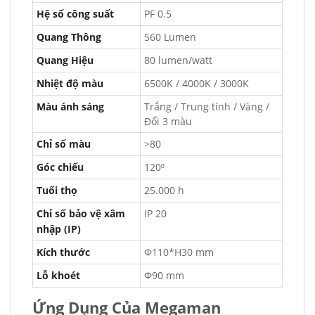
Hệ số công suất
PF 0.5
Quang Thông
560 Lumen
Quang Hiệu
80 lumen/watt
Nhiệt độ màu
6500K / 4000K / 3000K
Màu ánh sáng
Trắng / Trung tính / Vàng /
Đổi 3 màu
Chỉ số màu
>80
Góc chiếu
120⁰
Tuổi thọ
25.000 h
Chỉ số bảo vệ xâm
IP 20
nhập (IP)
Kích thước
Φ110*H30 mm
Lỗ khoét
Φ90 mm
Ứng Dụng Của Megaman