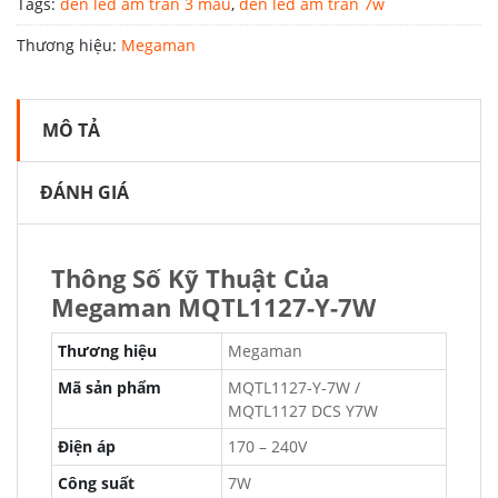
Tags:
đèn led âm trần 3 màu
,
đèn led âm trần 7w
Thương hiệu:
Megaman
MÔ TẢ
ĐÁNH GIÁ
Thông Số Kỹ Thuật Của
Megaman MQTL1127-Y-7W
Thương hiệu
Megaman
Mã sản phẩm
MQTL1127-Y-7W /
MQTL1127 DCS Y7W
Điện áp
170 – 240V
Công suất
7W