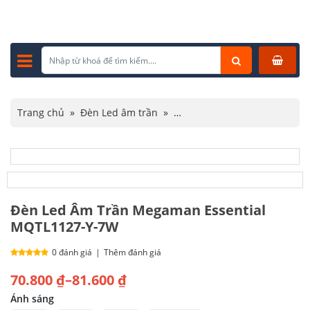
Trang chủ
»
Đèn Led âm trần
»
Đèn led âm trần Megaman
»
Đèn Led Âm Trần Megaman Essential MQTL1127-Y-7W
Đèn Led Âm Trần Megaman Essential
MQTL1127-Y-7W
0 đánh giá
|
Thêm đánh giá
Khoảng
70.800
₫
–
81.600
₫
giá:
Ánh sáng