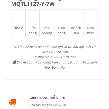
MQTL1127-Y-7W
Nhà ở
Cửa
Văn
Nhà
Khách
Nhà
hàng
phòng
hàng
sạn
máy
📞 Liên hệ ngay để nhận báo giá và ưu đãi đặc biệt từ
Siêu Thị Điện 24h
Hotline/Zalo: 0923 179 229
🏬 Showroom:
763 Phạm Văn Thuận, P. Tam Hiệp, Biên
Hòa, Đồng Nai
GIAO HÀNG MIỄN PHÍ
Cho đơn hàng từ 3.000.000