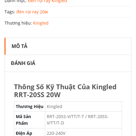
Danh mục:
Đèn rọi ray Kingled
Tags:
đèn rọi ray 20w
Thương hiệu:
Kingled
MÔ TẢ
ĐÁNH GIÁ
Thông Số Kỹ Thuật Của Kingled
RRT-20SS 20W
Thương Hiệu
Kingled
Mã Sản
RRT-20SS-V/TT/T-T / RRT-20SS-
V/TT/T-D
Phẩm
Điện Áp
220-240V