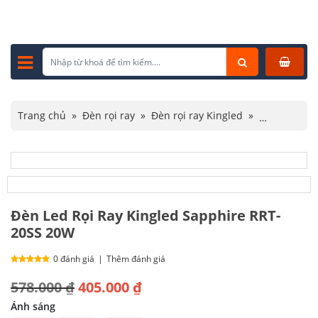
Trang chủ
»
Đèn rọi ray
»
Đèn rọi ray Kingled
»
Đèn Led Rọi Ray Kingled Sapphire RRT-20SS 20W
Đèn Led Rọi Ray Kingled Sapphire RRT-
20SS 20W
0 đánh giá
|
Thêm đánh giá
Giá
Giá
578.000
₫
405.000
₫
gốc
hiện
Ánh sáng