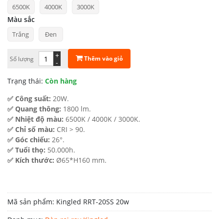
6500K
4000K
3000K
là:
tại
Màu sắc
578.000 ₫.
là:
Trắng
Đen
405.000 ₫.
+
Thêm vào giỏ
Số lượng
-
Trạng thái:
Còn hàng
✅ Công suất:
20W.
✅ Quang thông:
1800 lm.
✅ Nhiệt độ màu:
6500K / 4000K / 3000K.
✅ Chỉ số màu:
CRI > 90.
✅ Góc chiếu:
26°.
✅ Tuổi thọ:
50.000h.
✅ Kích thước:
Ø65*H160 mm.
Mã sản phẩm:
Kingled RRT-20SS 20w