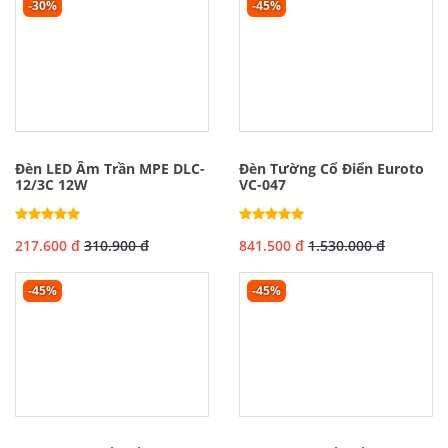
-30%
-45%
Đèn LED Âm Trần MPE DLC-
Đèn Tường Cổ Điển Euroto
12/3C 12W
VC-047
217.600 đ
310.900 đ
841.500 đ
1.530.000 đ
-45%
-45%