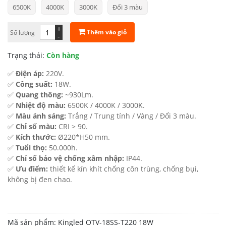
6500K
4000K
3000K
Đổi 3 màu
từ
213.000 ₫
+
Thêm vào giỏ
Số lượng
-
đến
Trạng thái:
Còn hàng
256.000 ₫
✅
Điện áp:
220V.
✅
Công suất:
18W.
✅
Quang thông:
~930Lm.
✅
Nhiệt độ màu:
6500K / 4000K / 3000K.
✅
Màu ánh sáng:
Trắng / Trung tính / Vàng / Đổi 3 màu.
✅
Chỉ số màu:
CRI > 90.
✅
Kích thước:
Ø220*H50 mm.
✅
Tuổi thọ:
50.000h.
✅
Chỉ số bảo vệ chống xâm nhập:
IP44.
✅
Ưu điểm:
thiết kế kín khít chống côn trùng, chống bụi,
không bị đen chao.
Mã sản phẩm:
Kingled OTV-18SS-T220 18W