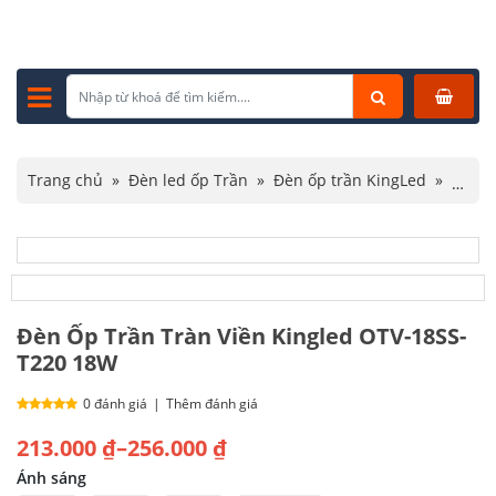
Trang chủ
»
Đèn led ốp Trần
»
Đèn ốp trần KingLed
»
Đèn Ốp Trần Tràn Viền Kingled OTV-18SS-T220 18W
Đèn Ốp Trần Tràn Viền Kingled OTV-18SS-
T220 18W
0 đánh giá
|
Thêm đánh giá
Khoảng
213.000
₫
–
256.000
₫
giá:
Ánh sáng