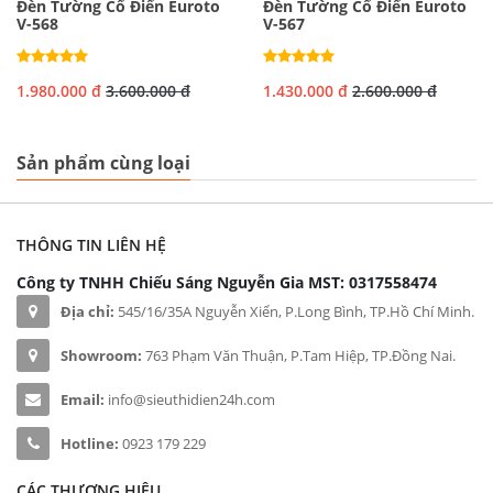
Đèn Tường Cổ Điển Euroto
Đèn Tường Cổ Điển Euroto
V-568
V-567
1.980.000 đ
3.600.000 đ
1.430.000 đ
2.600.000 đ
Sản phẩm cùng loại
THÔNG TIN LIÊN HỆ
Công ty TNHH Chiếu Sáng Nguyễn Gia
MST: 0317558474
Địa chỉ:
545/16/35A Nguyễn Xiển, P.Long Bình, TP.Hồ Chí Minh.
Showroom:
763 Phạm Văn Thuận, P.Tam Hiệp, TP.Đồng Nai.
Email:
info@sieuthidien24h.com
Hotline:
0923 179 229
CÁC THƯƠNG HIỆU