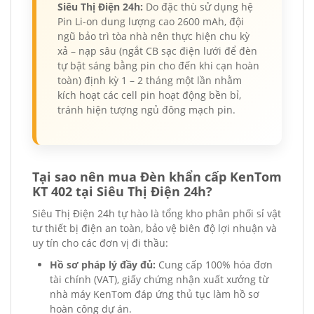
Siêu Thị Điện 24h:
Do đặc thù sử dụng hệ
Pin Li-on dung lượng cao 2600 mAh, đội
ngũ bảo trì tòa nhà nên thực hiện chu kỳ
xả – nạp sâu (ngắt CB sạc điện lưới để đèn
tự bật sáng bằng pin cho đến khi cạn hoàn
toàn) định kỳ 1 – 2 tháng một lần nhằm
kích hoạt các cell pin hoạt động bền bỉ,
tránh hiện tượng ngủ đông mạch pin.
Tại sao nên mua Đèn khẩn cấp KenTom
KT 402 tại Siêu Thị Điện 24h?
Siêu Thị Điện 24h tự hào là tổng kho phân phối sỉ vật
tư thiết bị điện an toàn, bảo vệ biên độ lợi nhuận và
uy tín cho các đơn vị đi thầu:
Hồ sơ pháp lý đầy đủ:
Cung cấp 100% hóa đơn
tài chính (VAT), giấy chứng nhận xuất xưởng từ
nhà máy KenTom đáp ứng thủ tục làm hồ sơ
hoàn công dự án.