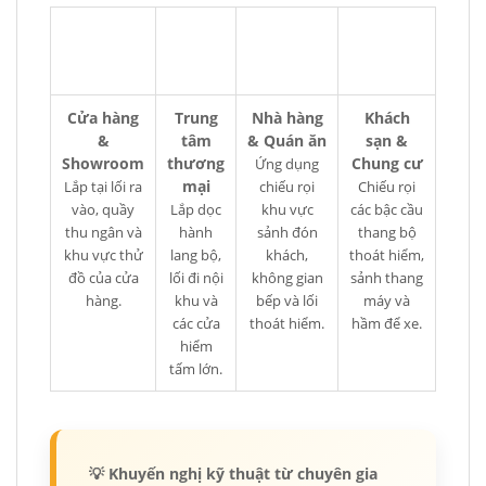
Cửa hàng
Trung
Nhà hàng
Khách
&
tâm
& Quán ăn
sạn &
Showroom
thương
Chung cư
Ứng dụng
mại
Lắp tại lối ra
chiếu rọi
Chiếu rọi
vào, quầy
Lắp dọc
khu vực
các bậc cầu
thu ngân và
hành
sảnh đón
thang bộ
khu vực thử
lang bộ,
khách,
thoát hiểm,
đồ của cửa
lối đi nội
không gian
sảnh thang
hàng.
khu và
bếp và lối
máy và
các cửa
thoát hiểm.
hầm để xe.
hiểm
tấm lớn.
💡 Khuyến nghị kỹ thuật từ chuyên gia