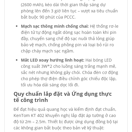
(2600 mAh), kéo dài thời gian thắp sáng dự
phòng lên đến 3 giờ liên tục – vượt xa tiêu chuẩn
bắt buộc 90 phút của PCCC.
Mạch sạc thông minh chống chai:
Hệ thống rơ-le
điện tử tự động ngắt dòng sạc hoàn toàn khi pin
đầy, chuyển sang chế độ sạc nuôi thả lỏng giúp
bảo vệ mạch, chống phồng pin và loại bỏ rủi ro
chập cháy mạch sạc ngầm.
Mắt LED xoay hướng linh hoạt:
Hai bóng LED
công suất 3W*2 cho luồng sáng trắng mạnh mẽ,
sắc nét nhưng không gây chói. Chóa đèn cơ động
cho phép thợ điện điều chỉnh góc chiếu độc lập,
tối ưu hóa dải sáng dọc lối đi.
Quy chuẩn lắp đặt và Ứng dụng thực
tế công trình
Để đạt hiệu quả quang học và kiểm định đạt chuẩn,
KenTom KT 402 khuyến nghị lắp đặt áp tường ở cao
độ từ 2m – 2.5m. Thiết bị được ứng dụng đồng bộ tại
các không gian bắt buộc theo bản vẽ kỹ thuật: