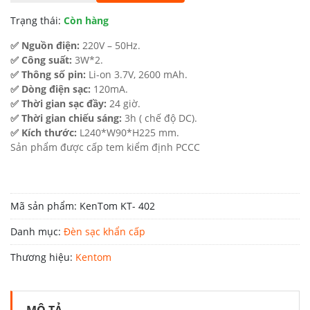
Trạng thái:
Còn hàng
✅ Nguồn điện:
220V – 50Hz.
✅ Công suất:
3W*2.
✅ Thông số pin:
Li-on 3.7V, 2600 mAh.
✅ Dòng điện sạc:
120mA.
✅ Thời gian sạc đầy:
24 giờ.
✅ Thời gian chiếu sáng:
3h ( chế độ DC).
✅ Kích thước:
L240*W90*H225 mm.
Sản phẩm được cấp tem kiểm định PCCC
Mã sản phẩm:
KenTom KT- 402
Danh mục:
Đèn sạc khẩn cấp
Thương hiệu:
Kentom