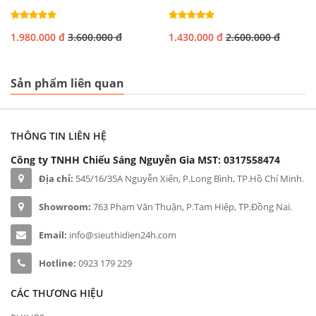
1.980.000 đ
3.600.000 đ
1.430.000 đ
2.600.000 đ
Sản phẩm liên quan
THÔNG TIN LIÊN HỆ
Công ty TNHH Chiếu Sáng Nguyễn Gia
MST: 0317558474
Địa chỉ:
545/16/35A Nguyễn Xiển, P.Long Bình, TP.Hồ Chí Minh.
Showroom:
763 Phạm Văn Thuận, P.Tam Hiệp, TP.Đồng Nai.
Email:
info@sieuthidien24h.com
Hotline:
0923 179 229
CÁC THƯƠNG HIỆU