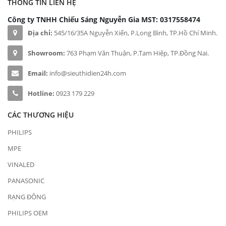
THÔNG TIN LIÊN HỆ
Công ty TNHH Chiếu Sáng Nguyễn Gia
MST: 0317558474
Địa chỉ:
545/16/35A Nguyễn Xiển, P.Long Bình, TP.Hồ Chí Minh.
Showroom:
763 Phạm Văn Thuận, P.Tam Hiệp, TP.Đồng Nai.
Email:
info@sieuthidien24h.com
Hotline:
0923 179 229
CÁC THƯƠNG HIỆU
PHILIPS
MPE
VINALED
PANASONIC
RẠNG ĐÔNG
PHILIPS OEM