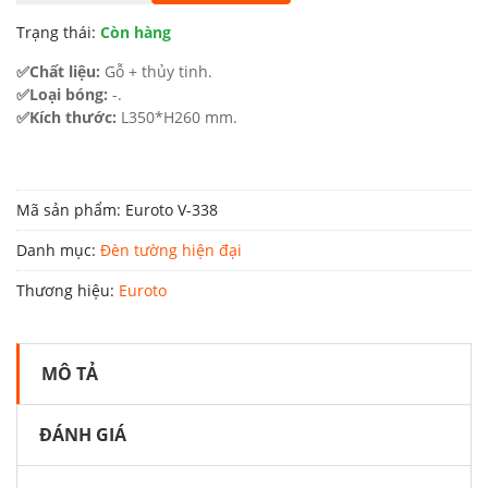
390.000 ₫.
là:
Trạng thái:
Còn hàng
226.000 ₫.
✅Chất liệu:
Gỗ + thủy tinh.
✅Loại bóng:
-.
✅Kích thước:
L350*H260 mm.
Mã sản phẩm:
Euroto V-338
Danh mục:
Đèn tường hiện đại
Thương hiệu:
Euroto
MÔ TẢ
ĐÁNH GIÁ