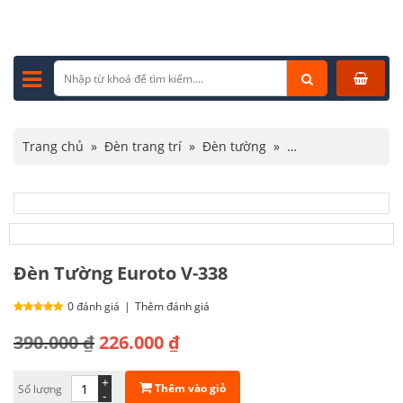
Trang chủ
»
Đèn trang trí
»
Đèn tường
»
Đèn tường hiện đại
»
Đèn Tường Euroto V-338
Đèn Tường Euroto V-338
0 đánh giá
|
Thêm đánh giá
Giá
Giá
390.000
₫
226.000
₫
gốc
hiện
+
Thêm vào giỏ
Số lượng
là:
tại
-