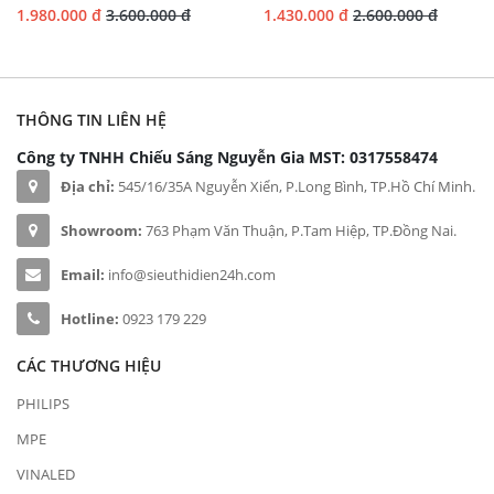
1.980.000 đ
3.600.000 đ
1.430.000 đ
2.600.000 đ
THÔNG TIN LIÊN HỆ
Công ty TNHH Chiếu Sáng Nguyễn Gia
MST: 0317558474
Địa chỉ:
545/16/35A Nguyễn Xiển, P.Long Bình, TP.Hồ Chí Minh.
Showroom:
763 Phạm Văn Thuận, P.Tam Hiệp, TP.Đồng Nai.
Email:
info@sieuthidien24h.com
Hotline:
0923 179 229
CÁC THƯƠNG HIỆU
PHILIPS
MPE
VINALED