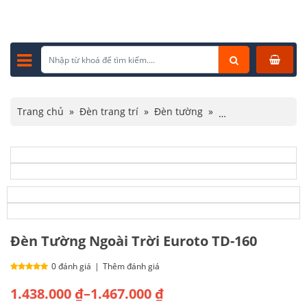
Trang chủ
»
Đèn trang trí
»
Đèn tường
»
Đèn tường ngoài trời
»
Đèn Tường Ngoài Trời Euroto TD-160
Đèn Tường Ngoài Trời Euroto TD-160
0 đánh giá
|
Thêm đánh giá
Khoảng
1.438.000
₫
–
1.467.000
₫