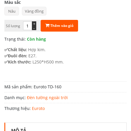
giá:
Màu sắc
Nâu
Vàng đồng
từ
1.438.000 ₫
+
Thêm vào giỏ
Số lượng
-
đến
Trạng thái:
Còn hàng
1.467.000 ₫
✅Chất liệu:
Hợp kim.
✅Đuôi đèn:
E27.
✅Kích thước:
L250*H500 mm.
Mã sản phẩm:
Euroto TD-160
Danh mục:
Đèn tường ngoài trời
Thương hiệu:
Euroto
MÔ TẢ