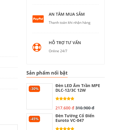
AN TÂM MUA SẮM
Thanh toán khi nhận hàng
HỖ TRỢ TƯ VẤN
Online 24/7
Sản phẩm nổi bật
Đèn LED Âm Trần MPE
-30%
DLC-12/3C 12W
217.600 đ
310.900 đ
Đèn Tường Cổ Điển
-45%
Euroto VC-047