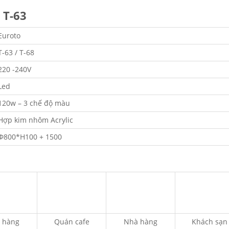
 T-63
Euroto
T-63 / T-68
220 -240V
Led
120w – 3 chế độ màu
Hợp kim nhôm Acrylic
Φ800*H100 + 1500
 hàng
Quán cafe
Nhà hàng
Khách sạn