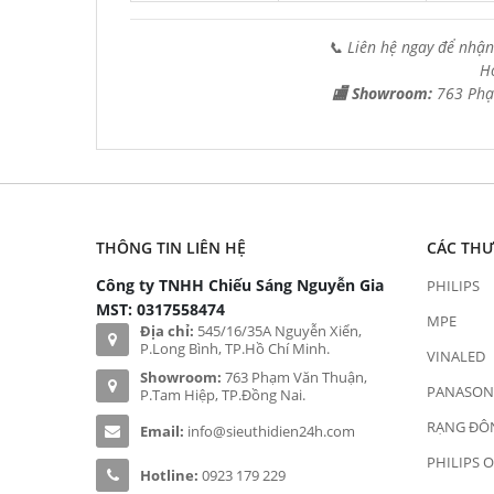
📞 Liên hệ ngay để nhận
H
🏬 Showroom:
763 Phạ
THÔNG TIN LIÊN HỆ
CÁC TH
Công ty TNHH Chiếu Sáng Nguyễn Gia
PHILIPS
MST: 0317558474
MPE
Địa chỉ:
545/16/35A Nguyễn Xiển,
P.Long Bình, TP.Hồ Chí Minh.
VINALED
Showroom:
763 Phạm Văn Thuận,
PANASON
P.Tam Hiệp, TP.Đồng Nai.
RẠNG ĐÔ
Email:
info@sieuthidien24h.com
PHILIPS 
Hotline:
0923 179 229