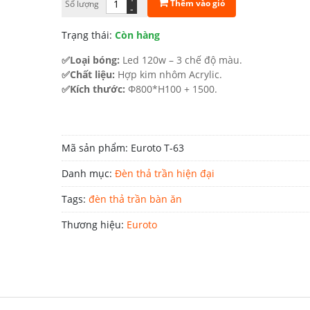
Thêm vào giỏ
Số lượng
-
6.490.000 ₫.
Trạng thái:
Còn hàng
✅Loại bóng:
Led 120w – 3 chế độ màu.
✅Chất liệu:
Hợp kim nhôm Acrylic.
✅Kích thước:
Φ800*H100 + 1500.
Mã sản phẩm:
Euroto T-63
Danh mục:
Đèn thả trần hiện đại
Tags:
đèn thả trần bàn ăn
Thương hiệu:
Euroto