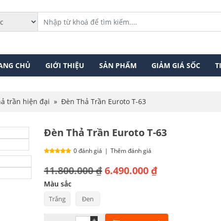
ANG CHỦ
GIỚI THIỆU
SẢN PHẨM
GIẢM GIÁ SỐC
T
ả trần hiện đại
»
Đèn Thả Trần Euroto T-63
Đèn Thả Trần Euroto T-63
0 đánh giá
|
Thêm đánh giá
Giá
Giá
11.800.000
₫
6.490.000
₫
gốc
hiện
Màu sắc
Trắng
Đen
là:
tại
11.800.000 ₫.
là:
+