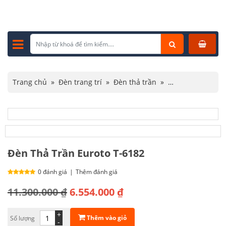
Trang chủ
»
Đèn trang trí
»
Đèn thả trần
»
Đèn thả trần hiện đại
»
Đèn Thả Trần Euroto T-6182
Đèn Thả Trần Euroto T-6182
0 đánh giá
|
Thêm đánh giá
Giá
Giá
11.300.000
₫
6.554.000
₫
gốc
hiện
+
Thêm vào giỏ
Số lượng
là:
tại
-