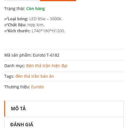
11.300.000 ₫.
là:
Trạng thái:
Còn hàng
6.554.000 ₫.
✅Loại bóng:
LED 85w – 3000K.
✅Chất liệu:
Hợp kim.
✅Kích thước:
L740*180*H1200.
Mã sản phẩm:
Euroto T-6182
Danh mục:
Đèn thả trần hiện đại
Tags:
đèn thả trần bàn ăn
Thương hiệu:
Euroto
MÔ TẢ
ĐÁNH GIÁ