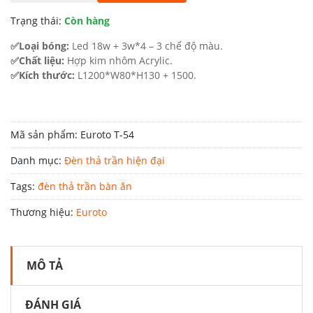
8.700.000 ₫.
là:
Trạng thái:
Còn hàng
4.785.000 ₫.
✅Loại bóng:
Led 18w + 3w*4 – 3 chế độ màu.
✅Chất liệu:
Hợp kim nhôm Acrylic.
✅Kích thước:
L1200*W80*H130 + 1500.
Mã sản phẩm:
Euroto T-54
Danh mục:
Đèn thả trần hiện đại
Tags:
đèn thả trần bàn ăn
Thương hiệu:
Euroto
MÔ TẢ
ĐÁNH GIÁ