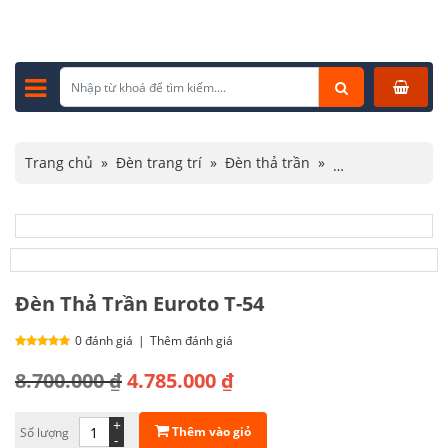
Trang chủ
»
Đèn trang trí
»
Đèn thả trần
»
Đèn thả trần hiện đại
»
Đèn Thả Trần Euroto T-54
Đèn Thả Trần Euroto T-54
0 đánh giá
|
Thêm đánh giá
Giá
Giá
8.700.000
₫
4.785.000
₫
gốc
hiện
+
Thêm vào giỏ
Số lượng
là:
tại
-