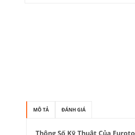
MÔ TẢ
ĐÁNH GIÁ
Thông Số Kỹ Thuật Của Euroto