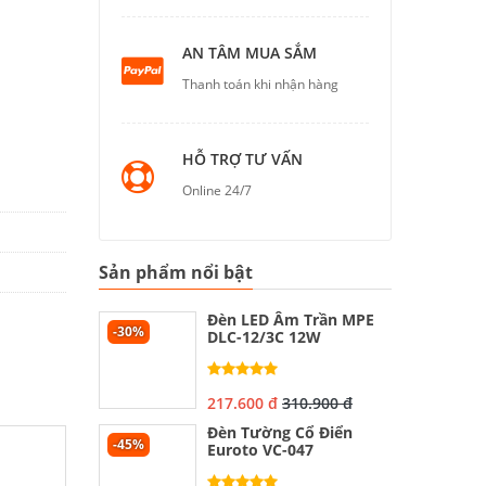
AN TÂM MUA SẮM
Thanh toán khi nhận hàng
HỖ TRỢ TƯ VẤN
Online 24/7
Sản phẩm nổi bật
Đèn LED Âm Trần MPE
-30%
DLC-12/3C 12W
217.600 đ
310.900 đ
Đèn Tường Cổ Điển
-45%
Euroto VC-047