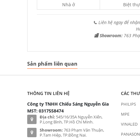
Nhà ở
Biệt thự
📞 Liên hệ ngay để nhận
H
🏬 Showroom:
763 Phạ
Sản phẩm liên quan
THÔNG TIN LIÊN HỆ
CÁC TH
Công ty TNHH Chiếu Sáng Nguyễn Gia
PHILIPS
MST: 0317558474
MPE
Địa chỉ:
545/16/35A Nguyễn Xiển,
P.Long Bình, TP.Hồ Chí Minh.
VINALED
Showroom:
763 Phạm Văn Thuận,
PANASON
P.Tam Hiệp, TP.Đồng Nai.