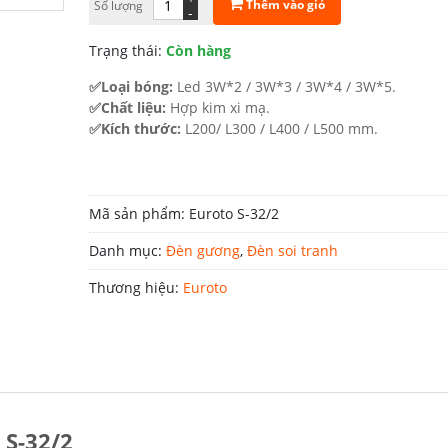
Thêm vào giỏ
Số lượng
-
đến
Trạng thái:
Còn hàng
1.155.000 ₫
✅Loại bóng:
Led 3W*2 / 3W*3 / 3W*4 / 3W*5.
✅Chất liệu:
Hợp kim xi mạ.
✅Kích thước:
L200/ L300 / L400 / L500 mm.
Mã sản phẩm:
Euroto S-32/2
Danh mục:
Đèn gương
,
Đèn soi tranh
Thương hiệu:
Euroto
 S-32/2