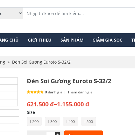
ANG CHỦ
GIỚI THIỆU
SẢN PHẨM
GIẢM GIÁ SỐC
T
ơng
»
Đèn Soi Gương Euroto S-32/2
Đèn Soi Gương Euroto S-32/2
0 đánh giá
|
Thêm đánh giá
Khoảng
621.500
₫
–
1.155.000
₫
giá:
Size
L200
L300
L400
L500
từ
621.500 ₫
+