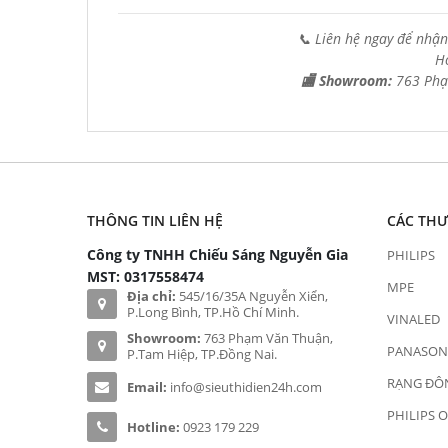
📞 Liên hệ ngay để nhận
H
🏬 Showroom:
763 Phạ
THÔNG TIN LIÊN HỆ
CÁC TH
Công ty TNHH Chiếu Sáng Nguyễn Gia
PHILIPS
MST: 0317558474
MPE
Địa chỉ:
545/16/35A Nguyễn Xiển,
P.Long Bình, TP.Hồ Chí Minh.
VINALED
Showroom:
763 Phạm Văn Thuận,
PANASON
P.Tam Hiệp, TP.Đồng Nai.
RẠNG ĐÔ
Email:
info@sieuthidien24h.com
PHILIPS 
Hotline:
0923 179 229