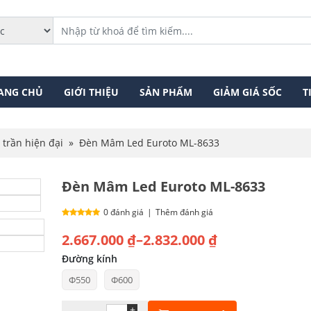
ANG CHỦ
GIỚI THIỆU
SẢN PHẨM
GIẢM GIÁ SỐC
T
 trần hiện đại
»
Đèn Mâm Led Euroto ML-8633
Đèn Mâm Led Euroto ML-8633
0 đánh giá
|
Thêm đánh giá
Khoảng
2.667.000
₫
–
2.832.000
₫
giá:
Đường kính
Φ550
Φ600
từ
2.667.000 ₫
+