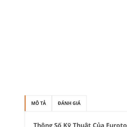
MÔ TẢ
ĐÁNH GIÁ
Thông Số Kỹ Thuật Của Eurot