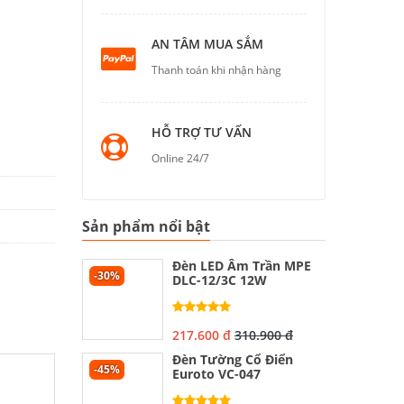
AN TÂM MUA SẮM
Thanh toán khi nhận hàng
HỖ TRỢ TƯ VẤN
Online 24/7
Sản phẩm nổi bật
Đèn LED Âm Trần MPE
-30%
DLC-12/3C 12W
217.600 đ
310.900 đ
Đèn Tường Cổ Điển
-45%
Euroto VC-047