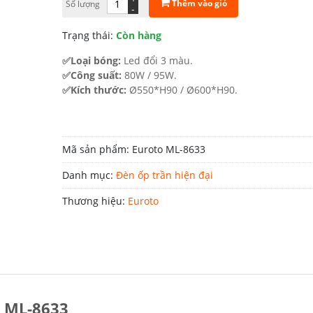
Thêm vào giỏ
Số lượng
-
đến
Trạng thái:
Còn hàng
2.832.000 ₫
✅Loại bóng:
Led đổi 3 màu.
✅Công suất:
80W / 95W.
✅Kích thước:
Ø550*H90 / Ø600*H90.
Mã sản phẩm:
Euroto ML-8633
Danh mục:
Đèn ốp trần hiện đại
Thương hiệu:
Euroto
o ML-8633