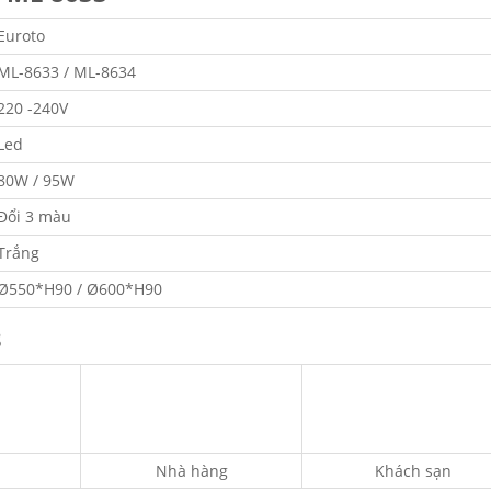
Euroto
ML-8633 / ML-8634
220 -240V
Led
80W / 95W
Đổi 3 màu
Trắng
Ø550*H90 / Ø600*H90
3
Nhà hàng
Khách sạn