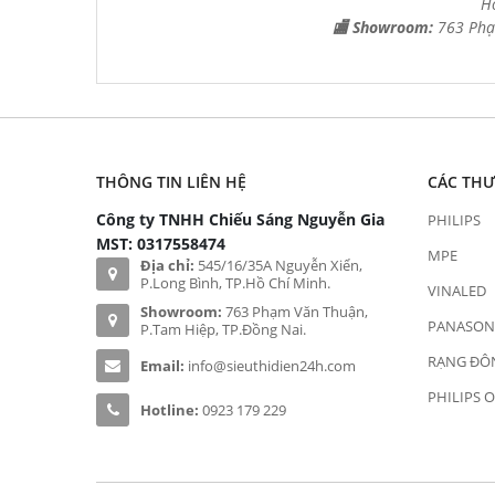
H
🏬 Showroom:
763 Phạ
THÔNG TIN LIÊN HỆ
CÁC TH
Công ty TNHH Chiếu Sáng Nguyễn Gia
PHILIPS
MST: 0317558474
MPE
Địa chỉ:
545/16/35A Nguyễn Xiển,
P.Long Bình, TP.Hồ Chí Minh.
VINALED
Showroom:
763 Phạm Văn Thuận,
PANASON
P.Tam Hiệp, TP.Đồng Nai.
RẠNG ĐÔ
Email:
info@sieuthidien24h.com
PHILIPS 
Hotline:
0923 179 229