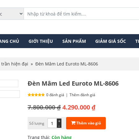
ANG CHỦ
GIỚI THIỆU
SẢN PHẨM
GIẢM GIÁ SỐC
T
 trần hiện đại
»
Đèn Mâm Led Euroto ML-8606
Đèn Mâm Led Euroto ML-8606
0 đánh giá
|
Thêm đánh giá
Giá
Giá
7.800.000
₫
4.290.000
₫
gốc
hiện
+
Thêm vào giỏ
Số lượng
là:
tại
-
7.800.000 ₫.
là:
Trạng thái:
Còn hàng