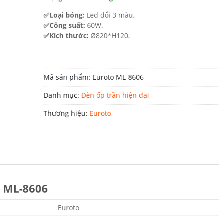
4.290.000 ₫.
✅Loại bóng:
Led đổi 3 màu.
✅Công suất:
60W.
✅Kích thước:
Ø820*H120.
Mã sản phẩm:
Euroto ML-8606
Danh mục:
Đèn ốp trần hiện đại
Thương hiệu:
Euroto
o ML-8606
Euroto