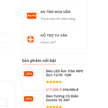
AN TÂM MUA SẮM
Thanh toán khi nhận hàng
HỖ TRỢ TƯ VẤN
Online 24/7
Sản phẩm nổi bật
Đèn LED Âm Trần MPE
-30%
DLC-12/3C 12W
217.600 đ
310.900 đ
Đèn Tường Cổ Điển
-45%
Euroto VC-047