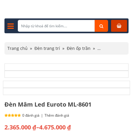
Trang chủ
»
Đèn trang trí
»
Đèn ốp trần
»
Đèn ốp trần hiện đại
»
Đèn Mâm Led Euroto ML-8601
Đèn Mâm Led Euroto ML-8601
0 đánh giá
|
Thêm đánh giá
Khoảng
2.365.000
₫
–
4.675.000
₫