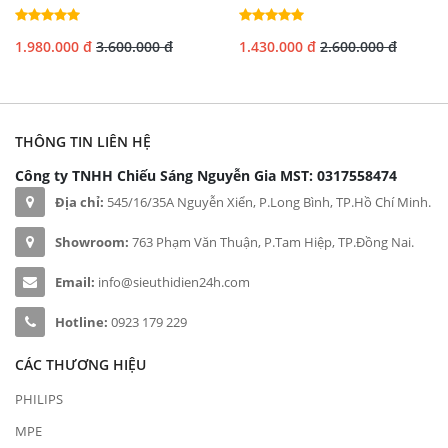
1.980.000 đ
3.600.000 đ
1.430.000 đ
2.600.000 đ
THÔNG TIN LIÊN HỆ
Công ty TNHH Chiếu Sáng Nguyễn Gia
MST: 0317558474
Địa chỉ:
545/16/35A Nguyễn Xiển, P.Long Bình, TP.Hồ Chí Minh.
Showroom:
763 Phạm Văn Thuận, P.Tam Hiệp, TP.Đồng Nai.
Email:
info@sieuthidien24h.com
Hotline:
0923 179 229
CÁC THƯƠNG HIỆU
PHILIPS
MPE