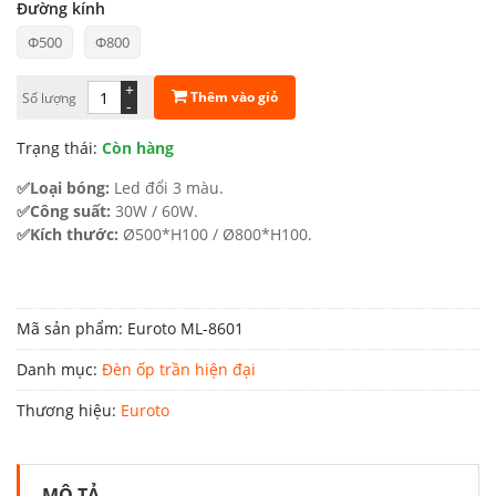
giá:
Đường kính
Φ500
Φ800
từ
2.365.000 ₫
+
Thêm vào giỏ
Số lượng
-
đến
Trạng thái:
Còn hàng
4.675.000 ₫
✅Loại bóng:
Led đổi 3 màu.
✅Công suất:
30W / 60W.
✅Kích thước:
Ø500*H100 / Ø800*H100.
Mã sản phẩm:
Euroto ML-8601
Danh mục:
Đèn ốp trần hiện đại
Thương hiệu:
Euroto
MÔ TẢ