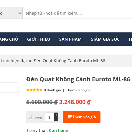
ANG CHỦ
GIỚI THIỆU
SẢN PHẨM
GIẢM GIÁ SỐC
T
 trần hiện đại
»
Đèn Quạt Không Cánh Euroto ML-86
Đèn Quạt Không Cánh Euroto ML-86
0 đánh giá
|
Thêm đánh giá
Giá
Giá
5.600.000
₫
3.248.000
₫
gốc
hiện
+
Thêm vào giỏ
Số lượng
là:
tại
-
5.600.000 ₫.
là:
Trạng thái:
Còn hàng