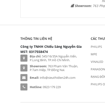
H
🏬 Showroom:
763 Phạ
THÔNG TIN LIÊN HỆ
CÁC TH
Công ty TNHH Chiếu Sáng Nguyễn Gia
PHILIPS
MST: 0317558474
MPE
Địa chỉ:
545/16/35A Nguyễn Xiển,
P.Long Bình, TP.Hồ Chí Minh.
VINALED
Showroom:
763 Phạm Văn Thuận,
PANASON
P.Tam Hiệp, TP.Đồng Nai.
RẠNG ĐÔ
Email:
info@sieuthidien24h.com
PHILIPS 
Hotline:
0923 179 229