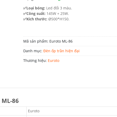
3.248.000 ₫.
✅Loại bóng:
Led đổi 3 màu.
✅Công suất:
145W + 25W.
✅Kích thước:
Ø500*H150.
Mã sản phẩm:
Euroto ML-86
Danh mục:
Đèn ốp trần hiện đại
Thương hiệu:
Euroto
o ML-86
Euroto