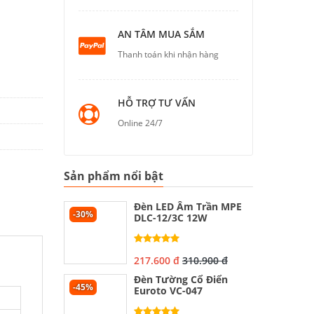
AN TÂM MUA SẮM
Thanh toán khi nhận hàng
HỖ TRỢ TƯ VẤN
Online 24/7
Sản phẩm nổi bật
Đèn LED Âm Trần MPE
-30%
DLC-12/3C 12W
217.600 đ
310.900 đ
Đèn Tường Cổ Điển
-45%
Euroto VC-047