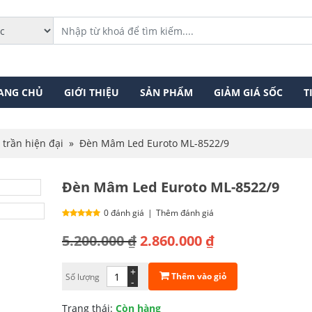
ANG CHỦ
GIỚI THIỆU
SẢN PHẨM
GIẢM GIÁ SỐC
T
 trần hiện đại
»
Đèn Mâm Led Euroto ML-8522/9
Đèn Mâm Led Euroto ML-8522/9
0 đánh giá
|
Thêm đánh giá
Giá
Giá
5.200.000
₫
2.860.000
₫
gốc
hiện
+
Thêm vào giỏ
Số lượng
là:
tại
-
5.200.000 ₫.
là:
Trạng thái:
Còn hàng