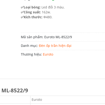
2.860.000 ₫.
✅Loại bóng:
Led đổi 3 màu.
✅Công suất:
162w.
✅Kích thước:
Φ480.
Mã sản phẩm:
Euroto ML-8522/9
Danh mục:
Đèn ốp trần hiện đại
Thương hiệu:
Euroto
o ML-8522/9
Euroto