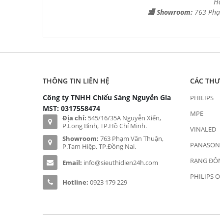
H
🏬 Showroom:
763 Phạ
THÔNG TIN LIÊN HỆ
CÁC TH
Công ty TNHH Chiếu Sáng Nguyễn Gia
PHILIPS
MST: 0317558474
MPE
Địa chỉ:
545/16/35A Nguyễn Xiển,
P.Long Bình, TP.Hồ Chí Minh.
VINALED
Showroom:
763 Phạm Văn Thuận,
PANASON
P.Tam Hiệp, TP.Đồng Nai.
RẠNG ĐÔ
Email:
info@sieuthidien24h.com
PHILIPS 
Hotline:
0923 179 229