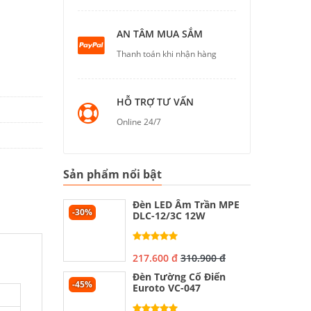
AN TÂM MUA SẮM
Thanh toán khi nhận hàng
HỖ TRỢ TƯ VẤN
Online 24/7
Sản phẩm nổi bật
Đèn LED Âm Trần MPE
-30%
DLC-12/3C 12W
217.600 đ
310.900 đ
Đèn Tường Cổ Điển
-45%
Euroto VC-047