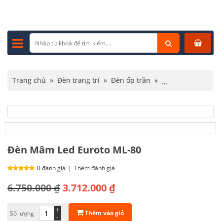
Trang chủ
»
Đèn trang trí
»
Đèn ốp trần
»
Đèn ốp trần hiện đại
»
Đèn Mâm Led Euroto ML-80
Đèn Mâm Led Euroto ML-80
0 đánh giá
|
Thêm đánh giá
Giá
Giá
6.750.000
₫
3.712.000
₫
gốc
hiện
+
Thêm vào giỏ
Số lượng
là:
tại
-