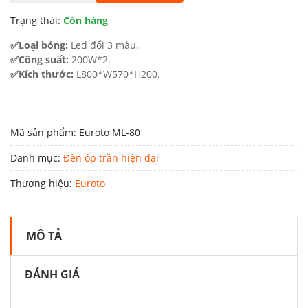
6.750.000 ₫.
là:
Trạng thái:
Còn hàng
3.712.000 ₫.
✅Loại bóng:
Led đổi 3 màu.
✅Công suất:
200W*2.
✅Kích thước:
L800*W570*H200.
Mã sản phẩm:
Euroto ML-80
Danh mục:
Đèn ốp trần hiện đại
Thương hiệu:
Euroto
MÔ TẢ
ĐÁNH GIÁ