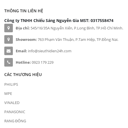
THÔNG TIN LIÊN HỆ
Công ty TNHH Chiếu Sáng Nguyễn Gia
MST: 0317558474
Địa chỉ:
545/16/35A Nguyễn Xiển, P.Long Bình, TP.Hồ Chí Minh.
Showroom:
763 Phạm Văn Thuận, P.Tam Hiệp, TP.Đồng Nai.
Email:
info@sieuthidien24h.com
Hotline:
0923 179 229
CÁC THƯƠNG HIỆU
PHILIPS
MPE
VINALED
PANASONIC
RẠNG ĐÔNG