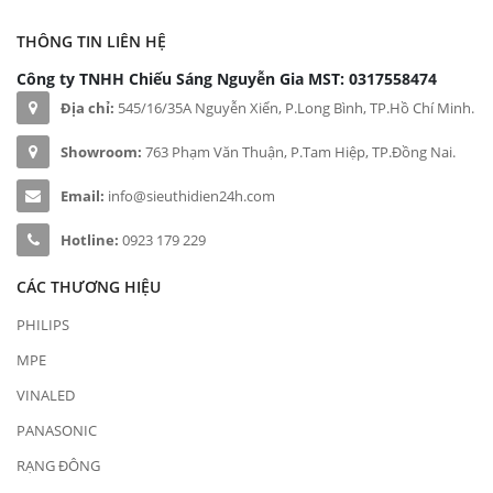
THÔNG TIN LIÊN HỆ
Công ty TNHH Chiếu Sáng Nguyễn Gia
MST: 0317558474
Địa chỉ:
545/16/35A Nguyễn Xiển, P.Long Bình, TP.Hồ Chí Minh.
Showroom:
763 Phạm Văn Thuận, P.Tam Hiệp, TP.Đồng Nai.
Email:
info@sieuthidien24h.com
Hotline:
0923 179 229
CÁC THƯƠNG HIỆU
PHILIPS
MPE
VINALED
PANASONIC
RẠNG ĐÔNG