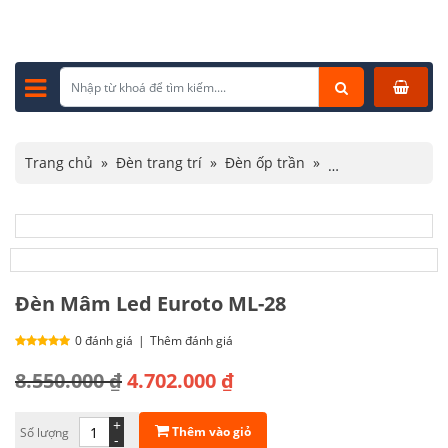
Trang chủ
»
Đèn trang trí
»
Đèn ốp trần
»
Đèn ốp trần hiện đại
»
Đèn Mâm Led Euroto ML-28
Đèn Mâm Led Euroto ML-28
0 đánh giá
|
Thêm đánh giá
Giá
Giá
8.550.000
₫
4.702.000
₫
gốc
hiện
+
Thêm vào giỏ
Số lượng
là:
tại
-