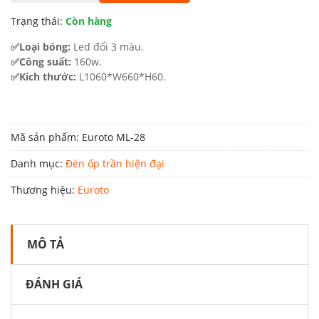
8.550.000 ₫.
là:
Trạng thái:
Còn hàng
4.702.000 ₫.
✅Loại bóng:
Led đổi 3 màu.
✅Công suất:
160w.
✅Kích thước:
L1060*W660*H60.
Mã sản phẩm:
Euroto ML-28
Danh mục:
Đèn ốp trần hiện đại
Thương hiệu:
Euroto
MÔ TẢ
ĐÁNH GIÁ