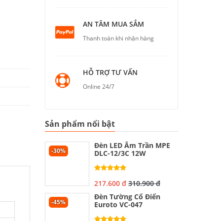
AN TÂM MUA SẮM
Thanh toán khi nhận hàng
HỖ TRỢ TƯ VẤN
Online 24/7
Sản phẩm nổi bật
Đèn LED Âm Trần MPE
-30%
DLC-12/3C 12W
217.600 đ
310.900 đ
Đèn Tường Cổ Điển
-45%
Euroto VC-047