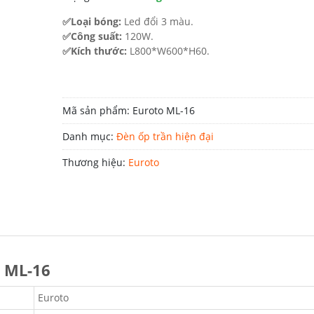
3.795.000 ₫.
✅Loại bóng:
Led đổi 3 màu.
✅Công suất:
120W.
✅Kích thước:
L800*W600*H60.
Mã sản phẩm:
Euroto ML-16
Danh mục:
Đèn ốp trần hiện đại
Thương hiệu:
Euroto
o ML-16
Euroto