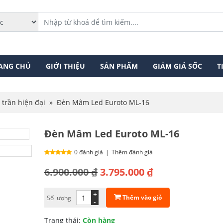
ANG CHỦ
GIỚI THIỆU
SẢN PHẨM
GIẢM GIÁ SỐC
T
 trần hiện đại
»
Đèn Mâm Led Euroto ML-16
Đèn Mâm Led Euroto ML-16
0 đánh giá
|
Thêm đánh giá
Giá
Giá
6.900.000
₫
3.795.000
₫
gốc
hiện
+
Thêm vào giỏ
Số lượng
là:
tại
-
6.900.000 ₫.
là:
Trạng thái:
Còn hàng