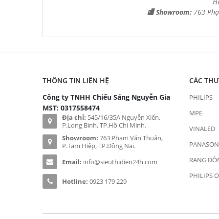
H
🏬 Showroom:
763 Phạ
THÔNG TIN LIÊN HỆ
CÁC TH
Công ty TNHH Chiếu Sáng Nguyễn Gia
PHILIPS
MST: 0317558474
MPE
Địa chỉ:
545/16/35A Nguyễn Xiển,
P.Long Bình, TP.Hồ Chí Minh.
VINALED
Showroom:
763 Phạm Văn Thuận,
PANASON
P.Tam Hiệp, TP.Đồng Nai.
RẠNG ĐÔ
Email:
info@sieuthidien24h.com
PHILIPS 
Hotline:
0923 179 229