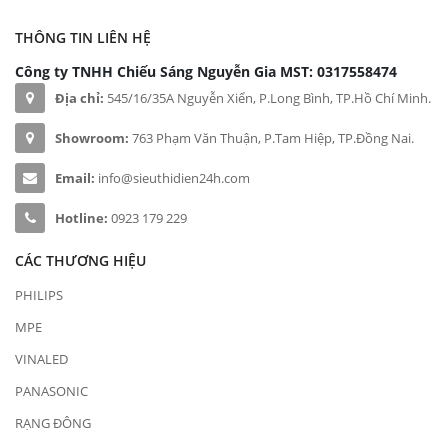
THÔNG TIN LIÊN HỆ
Công ty TNHH Chiếu Sáng Nguyễn Gia
MST: 0317558474
Địa chỉ:
545/16/35A Nguyễn Xiển, P.Long Bình, TP.Hồ Chí Minh.
Showroom:
763 Phạm Văn Thuận, P.Tam Hiệp, TP.Đồng Nai.
Email:
info@sieuthidien24h.com
Hotline:
0923 179 229
CÁC THƯƠNG HIỆU
PHILIPS
MPE
VINALED
PANASONIC
RẠNG ĐÔNG