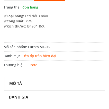
3.800.000 ₫.
là:
Trạng thái:
Còn hàng
2.090.000 ₫.
✅Loại bóng:
Led đổi 3 màu.
✅Công suất:
75W.
✅Kích thước:
Ø490*H60.
Mã sản phẩm:
Euroto ML-06
Danh mục:
Đèn ốp trần hiện đại
Thương hiệu:
Euroto
MÔ TẢ
ĐÁNH GIÁ