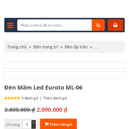
Trang chủ
»
Đèn trang trí
»
Đèn ốp trần
»
Đèn ốp trần hiện đại
»
Đèn Mâm Led Euroto ML-06
Đèn Mâm Led Euroto ML-06
0 đánh giá
|
Thêm đánh giá
Giá
Giá
3.800.000
₫
2.090.000
₫
gốc
hiện
+
Thêm vào giỏ
Số lượng
là:
tại
-