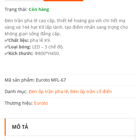
18.800.000 ₫.
là:
Trạng thái:
Còn hàng
10.340.000 ₫.
Đèn trần pha lê cao cấp, thiết kế hoàng gia với chi tiết mạ
vàng và 144 hạt K9 lấp lánh, tạo điểm nhấn sang trọng cho
không gian sống đẳng cấp.
✅Chất liệu:
pha lê K9.
✅Loại bóng:
LED – 3 chế độ.
✅Kích thước:
Φ800*H450.
Mã sản phẩm:
Euroto MFL-67
Danh mục:
Đèn ốp trần pha lê
,
Đèn ốp trần cổ điển
Thương hiệu:
Euroto
MÔ TẢ