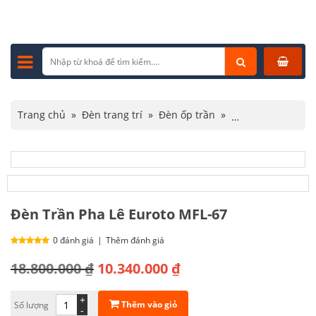
Trang chủ
»
Đèn trang trí
»
Đèn ốp trần
»
Đèn ốp trần pha lê
»
Đèn Trần Pha Lê Euroto MFL-67
Đèn Trần Pha Lê Euroto MFL-67
0 đánh giá
|
Thêm đánh giá
Giá
Giá
18.800.000
₫
10.340.000
₫
gốc
hiện
+
Thêm vào giỏ
Số lượng
là:
tại
-