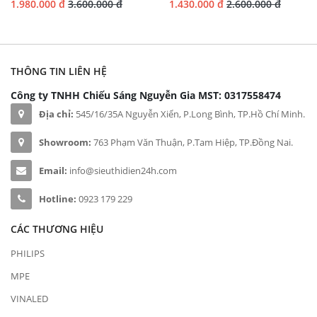
1.980.000 đ
3.600.000 đ
1.430.000 đ
2.600.000 đ
THÔNG TIN LIÊN HỆ
Công ty TNHH Chiếu Sáng Nguyễn Gia
MST: 0317558474
Địa chỉ:
545/16/35A Nguyễn Xiển, P.Long Bình, TP.Hồ Chí Minh.
Showroom:
763 Phạm Văn Thuận, P.Tam Hiệp, TP.Đồng Nai.
Email:
info@sieuthidien24h.com
Hotline:
0923 179 229
CÁC THƯƠNG HIỆU
PHILIPS
MPE
VINALED