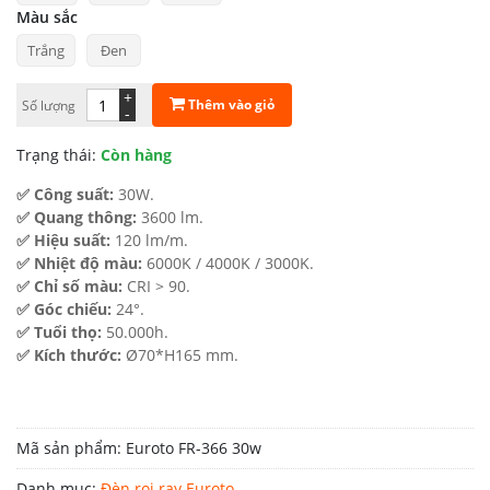
Màu sắc
1.100.000 ₫.
là:
Trắng
Đen
605.000 ₫.
+
Thêm vào giỏ
Số lượng
-
Trạng thái:
Còn hàng
✅ Công suất:
30W.
✅ Quang thông:
3600 lm.
✅ Hiệu suất:
120 lm/m.
✅ Nhiệt độ màu:
6000K / 4000K / 3000K.
✅ Chỉ số màu:
CRI > 90.
✅ Góc chiếu:
24°.
✅ Tuổi thọ:
50.000h.
✅ Kích thước:
Ø70*H165 mm.
Mã sản phẩm:
Euroto FR-366 30w
Danh mục:
Đèn rọi ray Euroto