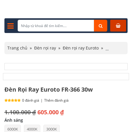
Trang chủ
»
Đèn rọi ray
»
Đèn rọi ray Euroto
»
Đèn Rọi Ray Euroto FR-366 30w
Đèn Rọi Ray Euroto FR-366 30w
0 đánh giá
|
Thêm đánh giá
Giá
Giá
1.100.000
₫
605.000
₫
gốc
hiện
Ánh sáng
6000K
4000K
3000K
là:
tại