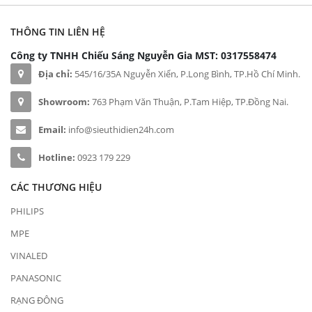
THÔNG TIN LIÊN HỆ
Công ty TNHH Chiếu Sáng Nguyễn Gia
MST: 0317558474
Địa chỉ:
545/16/35A Nguyễn Xiển, P.Long Bình, TP.Hồ Chí Minh.
Showroom:
763 Phạm Văn Thuận, P.Tam Hiệp, TP.Đồng Nai.
Email:
info@sieuthidien24h.com
Hotline:
0923 179 229
CÁC THƯƠNG HIỆU
PHILIPS
MPE
VINALED
PANASONIC
RẠNG ĐÔNG