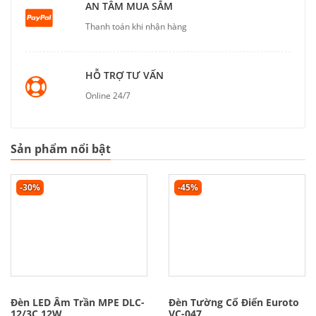
AN TÂM MUA SẮM
Thanh toán khi nhận hàng
HỖ TRỢ TƯ VẤN
Online 24/7
Sản phẩm nổi bật
-30%
-45%
Đèn LED Âm Trần MPE DLC-
Đèn Tường Cổ Điển Euroto
12/3C 12W
VC-047