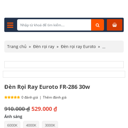
Trang chủ
»
Đèn rọi ray
»
Đèn rọi ray Euroto
»
Đèn Rọi Ray Euroto FR-286 30w
Đèn Rọi Ray Euroto FR-286 30w
0 đánh giá
|
Thêm đánh giá
Giá
Giá
910.000
₫
529.000
₫
gốc
hiện
Ánh sáng
6000K
4000K
3000K
là:
tại