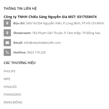
THÔNG TIN LIÊN HỆ
Công ty TNHH Chiếu Sáng Nguyễn Gia
MST: 0317558474
Địa chỉ:
545/16/35A Nguyễn Xiển, P.Long Bình, TP.Hồ Chí Minh.
Showroom:
763 Phạm Văn Thuận, P.Tam Hiệp, TP.Đồng Nai.
Email:
info@sieuthidien24h.com
Hotline:
0923 179 229
CÁC THƯƠNG HIỆU
PHILIPS
MPE
VINALED
PANASONIC
RẠNG ĐÔNG