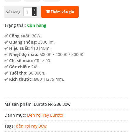
910.000 ₫.
là:
+
Thêm vào giỏ
Số lượng
-
529.000 ₫.
Trạng thái:
Còn hàng
✅ Công suất:
30W.
✅ Quang thông:
3300 lm.
✅ Hiệu suất:
110 lm/m.
✅ Nhiệt độ màu:
6000K / 4000K / 3000K.
✅ Chỉ số màu:
CRI > 90.
✅ Góc chiếu:
24°.
✅ Tuổi thọ:
30.000h.
✅ Kích thước:
Ø80*H275 mm.
Mã sản phẩm:
Euroto FR-286 30w
Danh mục:
Đèn rọi ray Euroto
Tags:
đèn rọi ray 30w