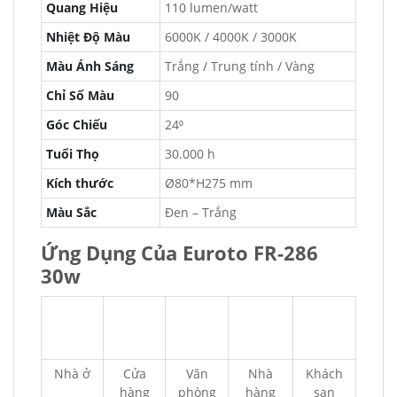
Quang Hiệu
110 lumen/watt
Nhiệt Độ Màu
6000K / 4000K / 3000K
Màu Ánh Sáng
Trắng / Trung tính / Vàng
Chỉ Số Màu
90
Góc Chiếu
24⁰
Tuổi Thọ
30.000 h
Kích thước
Ø80*H275 mm
Màu Sắc
Đen – Trắng
Ứng Dụng Của Euroto FR-286
30w
Nhà ở
Cửa
Văn
Nhà
Khách
hàng
phòng
hàng
sạn