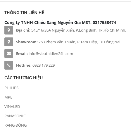
THÔNG TIN LIÊN HỆ
Công ty TNHH Chiếu Sáng Nguyễn Gia
MST: 0317558474
Địa chỉ:
545/16/35A Nguyễn Xiển, P.Long Bình, TP.Hồ Chí Minh.
Showroom:
763 Phạm Văn Thuận, P.Tam Hiệp, TP.Đồng Nai.
Email:
info@sieuthidien24h.com
Hotline:
0923 179 229
CÁC THƯƠNG HIỆU
PHILIPS
MPE
VINALED
PANASONIC
RẠNG ĐÔNG