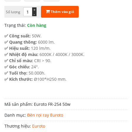
2.630.000 ₫.
là:
+
Thêm vào giỏ
Số lượng
-
1.446.500 ₫.
Trạng thái:
Còn hàng
✅ Công suất:
50W.
✅ Quang thông:
6000 lm.
✅ Hiệu suất:
120 lm/m.
✅ Nhiệt độ màu:
6000K / 4000K / 3000K.
✅ Chỉ số màu:
CRI > 90.
✅ Góc chiếu:
24°.
✅ Tuổi thọ:
50.000h.
✅ Kích thước:
Ø100*H250 mm.
Mã sản phẩm:
Euroto FR-254 50w
Danh mục:
Đèn rọi ray Euroto
Thương hiệu:
Euroto