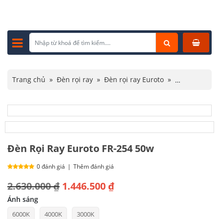
Trang chủ
»
Đèn rọi ray
»
Đèn rọi ray Euroto
»
Đèn Rọi Ray Euroto FR-254 50w
Đèn Rọi Ray Euroto FR-254 50w
0 đánh giá
|
Thêm đánh giá
Giá
Giá
2.630.000
₫
1.446.500
₫
gốc
hiện
Ánh sáng
6000K
4000K
3000K
là:
tại