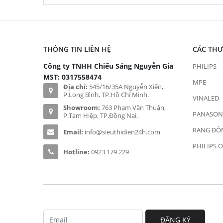
THÔNG TIN LIÊN HỆ
CÁC TH
Công ty TNHH Chiếu Sáng Nguyễn Gia
PHILIPS
MST: 0317558474
MPE
Địa chỉ:
545/16/35A Nguyễn Xiển,
P.Long Bình, TP.Hồ Chí Minh.
VINALED
Showroom:
763 Phạm Văn Thuận,
PANASON
P.Tam Hiệp, TP.Đồng Nai.
RẠNG ĐÔ
Email:
info@sieuthidien24h.com
PHILIPS 
Hotline:
0923 179 229
ĐĂNG KÝ