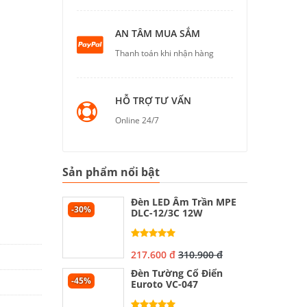
AN TÂM MUA SẮM
Thanh toán khi nhận hàng
HỖ TRỢ TƯ VẤN
Online 24/7
Sản phẩm nổi bật
Đèn LED Âm Trần MPE
-30%
DLC-12/3C 12W
217.600 đ
310.900 đ
Đèn Tường Cổ Điển
-45%
Euroto VC-047