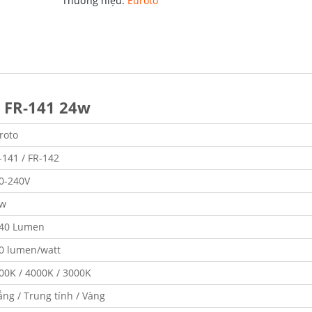
Thương hiệu:
Euroto
o FR-141 24w
roto
-141 / FR-142
0-240V
w
40 Lumen
0 lumen/watt
00K / 4000K / 3000K
ắng / Trung tính / Vàng