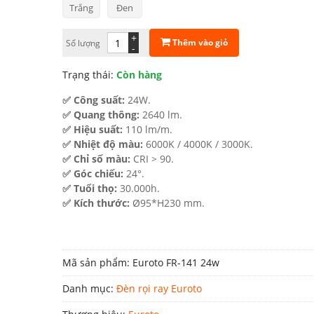
Trắng
Đen
447.000 ₫.
+
Thêm vào giỏ
Số lượng
-
Trạng thái:
Còn hàng
✅ Công suất:
24W.
✅ Quang thông:
2640 lm.
✅ Hiệu suất:
110 lm/m.
✅ Nhiệt độ màu:
6000K / 4000K / 3000K.
✅ Chỉ số màu:
CRI > 90.
✅ Góc chiếu:
24°.
✅ Tuổi thọ:
30.000h.
✅ Kích thước:
Ø95*H230 mm.
Mã sản phẩm:
Euroto FR-141 24w
Danh mục:
Đèn rọi ray Euroto