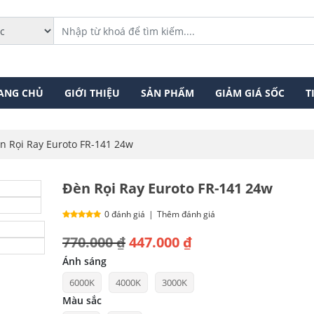
ANG CHỦ
GIỚI THIỆU
SẢN PHẨM
GIẢM GIÁ SỐC
T
n Rọi Ray Euroto FR-141 24w
Đèn Rọi Ray Euroto FR-141 24w
0 đánh giá
|
Thêm đánh giá
Giá
Giá
770.000
₫
447.000
₫
gốc
hiện
Ánh sáng
6000K
4000K
3000K
là:
tại
Màu sắc
770.000 ₫.
là: