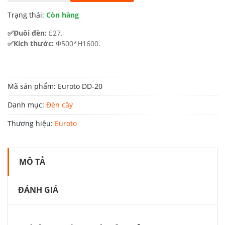
13.500.000 ₫.
là:
Trạng thái:
Còn hàng
8.100.000 ₫.
✅Đuôi đèn:
E27.
✅Kích thước:
Φ500*H1600.
Mã sản phẩm:
Euroto DD-20
Danh mục:
Đèn cây
Thương hiệu:
Euroto
MÔ TẢ
ĐÁNH GIÁ