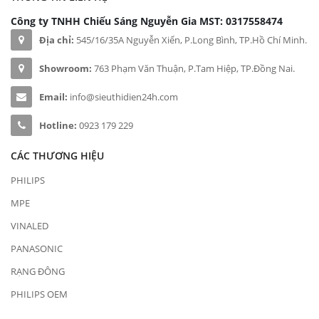
Công ty TNHH Chiếu Sáng Nguyễn Gia
MST: 0317558474
Địa chỉ:
545/16/35A Nguyễn Xiển, P.Long Bình, TP.Hồ Chí Minh.
Showroom:
763 Phạm Văn Thuận, P.Tam Hiệp, TP.Đồng Nai.
Email:
info@sieuthidien24h.com
Hotline:
0923 179 229
CÁC THƯƠNG HIỆU
PHILIPS
MPE
VINALED
PANASONIC
RẠNG ĐÔNG
PHILIPS OEM