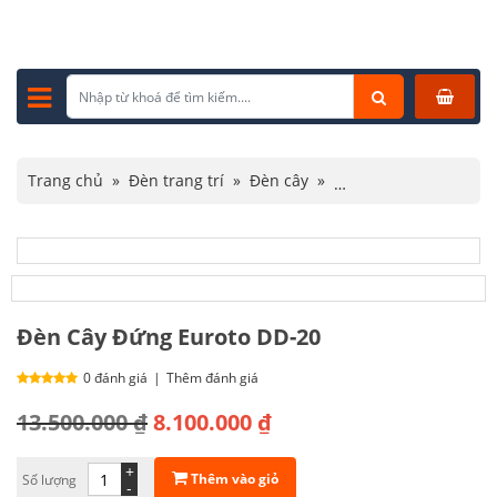
Trang chủ
»
Đèn trang trí
»
Đèn cây
»
Đèn Cây Đứng Euroto DD-20
Đèn Cây Đứng Euroto DD-20
0 đánh giá
|
Thêm đánh giá
Giá
Giá
13.500.000
₫
8.100.000
₫
gốc
hiện
+
Thêm vào giỏ
Số lượng
là:
tại
-