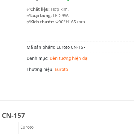
505.000 ₫.
✅Chất liệu:
Hợp kim.
✅Loại bóng:
LED 9W.
✅Kích thước:
Φ90*H165 mm.
Mã sản phẩm:
Euroto CN-157
Danh mục:
Đèn tường hiện đại
Thương hiệu:
Euroto
o CN-157
Euroto