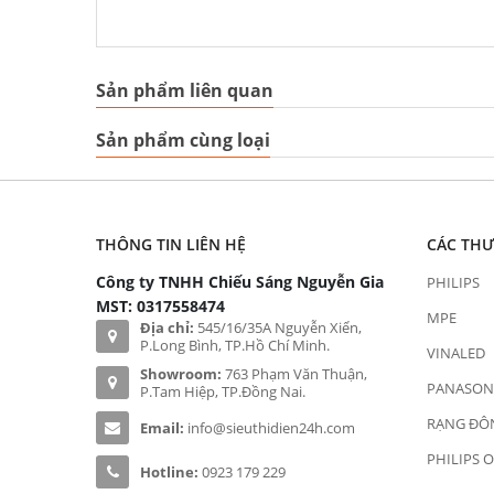
Sản phẩm liên quan
Sản phẩm cùng loại
THÔNG TIN LIÊN HỆ
CÁC TH
Công ty TNHH Chiếu Sáng Nguyễn Gia
PHILIPS
MST: 0317558474
MPE
Địa chỉ:
545/16/35A Nguyễn Xiển,
P.Long Bình, TP.Hồ Chí Minh.
VINALED
Showroom:
763 Phạm Văn Thuận,
PANASON
P.Tam Hiệp, TP.Đồng Nai.
RẠNG ĐÔ
Email:
info@sieuthidien24h.com
PHILIPS 
Hotline:
0923 179 229