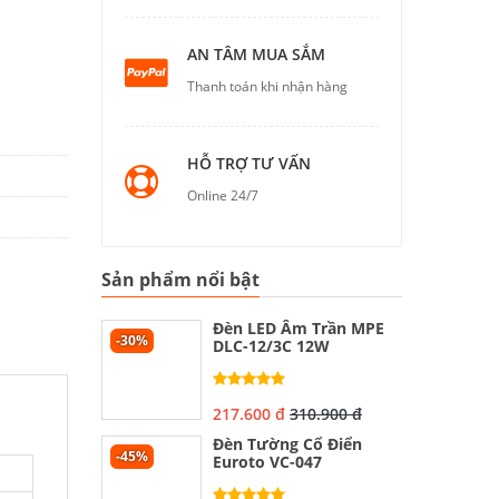
AN TÂM MUA SẮM
Thanh toán khi nhận hàng
HỖ TRỢ TƯ VẤN
Online 24/7
Sản phẩm nổi bật
Đèn LED Âm Trần MPE
-30%
DLC-12/3C 12W
217.600 đ
310.900 đ
Đèn Tường Cổ Điển
-45%
Euroto VC-047