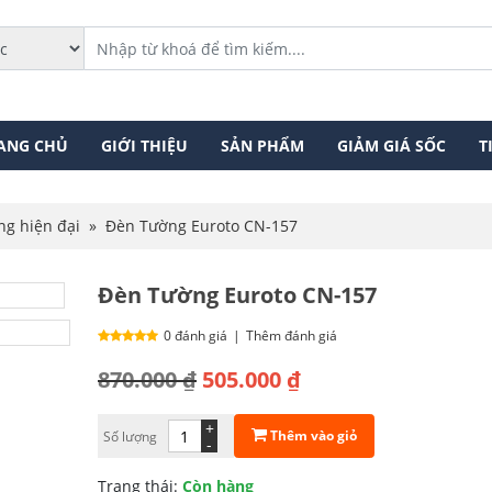
ANG CHỦ
GIỚI THIỆU
SẢN PHẨM
GIẢM GIÁ SỐC
T
ng hiện đại
»
Đèn Tường Euroto CN-157
Đèn Tường Euroto CN-157
0 đánh giá
|
Thêm đánh giá
Giá
Giá
870.000
₫
505.000
₫
gốc
hiện
+
Thêm vào giỏ
Số lượng
là:
tại
-
870.000 ₫.
là:
Trạng thái:
Còn hàng