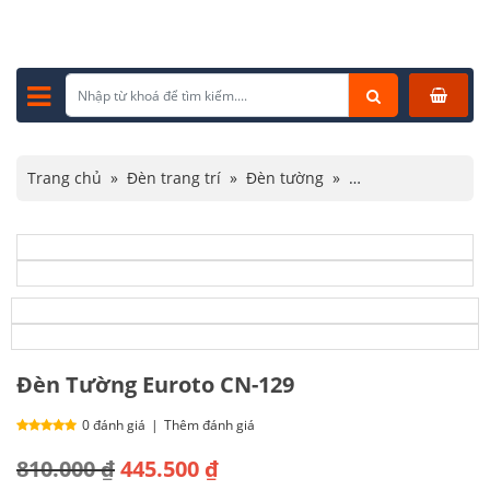
Trang chủ
»
Đèn trang trí
»
Đèn tường
»
Đèn tường hiện đại
»
Đèn Tường Euroto CN-129
Đèn Tường Euroto CN-129
0 đánh giá
|
Thêm đánh giá
Giá
Giá
810.000
₫
445.500
₫