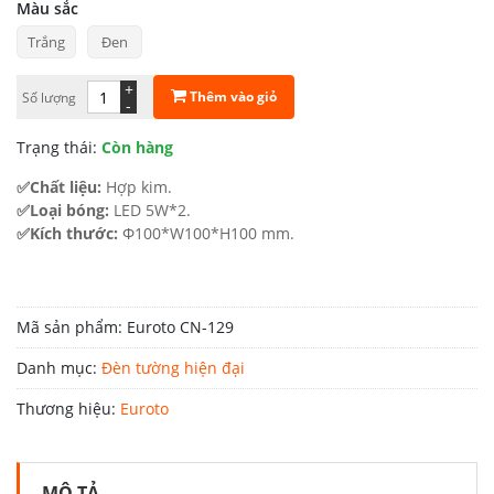
gốc
hiện
Màu sắc
Trắng
Đen
là:
tại
810.000 ₫.
là:
+
Thêm vào giỏ
Số lượng
-
445.500 ₫.
Trạng thái:
Còn hàng
✅Chất liệu:
Hợp kim.
✅Loại bóng:
LED 5W*2.
✅Kích thước:
Φ100*W100*H100 mm.
Mã sản phẩm:
Euroto CN-129
Danh mục:
Đèn tường hiện đại
Thương hiệu:
Euroto
MÔ TẢ