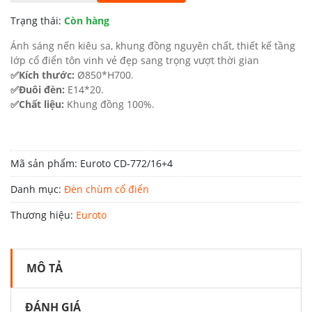
42.200.000 ₫.
là:
Trạng thái:
Còn hàng
23.210.000 ₫.
Ánh sáng nến kiêu sa, khung đồng nguyên chất, thiết kế tầng
lớp cổ điển tôn vinh vẻ đẹp sang trọng vượt thời gian
✅Kích thước:
Ø850*H700.
✅Đuôi đèn:
E14*20.
✅Chất liệu:
Khung đồng 100%.
Mã sản phẩm:
Euroto CD-772/16+4
Danh mục:
Đèn chùm cổ điển
Thương hiệu:
Euroto
MÔ TẢ
ĐÁNH GIÁ