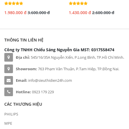
1.980.000 đ
3.600.000 đ
1.430.000 đ
2.600.000 đ
THÔNG TIN LIÊN HỆ
Công ty TNHH Chiếu Sáng Nguyễn Gia
MST: 0317558474
Địa chỉ:
545/16/35A Nguyễn Xiển, P.Long Bình, TP.Hồ Chí Minh.
Showroom:
763 Phạm Văn Thuận, P.Tam Hiệp, TP.Đồng Nai.
Email:
info@sieuthidien24h.com
Hotline:
0923 179 229
CÁC THƯƠNG HIỆU
PHILIPS
MPE