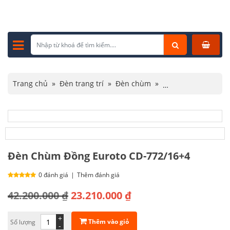
Trang chủ
»
Đèn trang trí
»
Đèn chùm
»
Đèn chùm cổ điển
»
Đèn Chùm Đồng Euroto CD-772/16+4
Đèn Chùm Đồng Euroto CD-772/16+4
0 đánh giá
|
Thêm đánh giá
Giá
Giá
42.200.000
₫
23.210.000
₫
gốc
hiện
+
Thêm vào giỏ
Số lượng
là:
tại
-