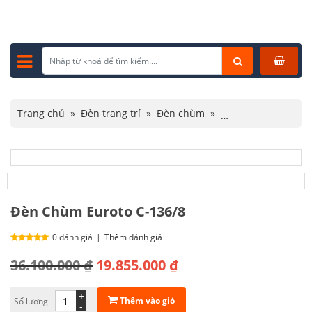
Trang chủ
»
Đèn trang trí
»
Đèn chùm
»
Đèn chùm cổ điển
»
Đèn Chùm Euroto C-136/8
Đèn Chùm Euroto C-136/8
0 đánh giá
|
Thêm đánh giá
Giá
Giá
36.100.000
₫
19.855.000
₫
gốc
hiện
+
Thêm vào giỏ
Số lượng
là:
tại
-