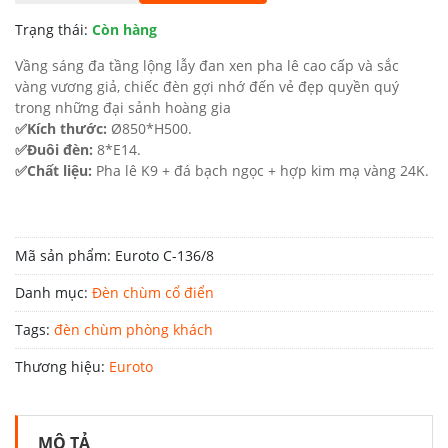
36.100.000 ₫.
là:
Trạng thái:
Còn hàng
19.855.000 ₫.
Vầng sáng đa tầng lộng lẫy đan xen pha lê cao cấp và sắc
vàng vương giả, chiếc đèn gợi nhớ đến vẻ đẹp quyền quý
trong những đại sảnh hoàng gia
✅Kích thước:
Ø850*H500.
✅Đuôi đèn:
8*E14.
✅Chất liệu:
Pha lê K9 + đá bạch ngọc + hợp kim mạ vàng 24K.
Mã sản phẩm:
Euroto C-136/8
Danh mục:
Đèn chùm cổ điển
Tags:
đèn chùm phòng khách
Thương hiệu:
Euroto
MÔ TẢ