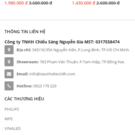
1.980.000 đ
3.600.000 đ
1.430.000 đ
2.600.000 đ
THÔNG TIN LIÊN HỆ
Công ty TNHH Chiếu Sáng Nguyễn Gia
MST: 0317558474
Địa chỉ:
545/16/35A Nguyễn Xiển, P.Long Bình, TP.Hồ Chí Minh.
Showroom:
763 Phạm Văn Thuận, P.Tam Hiệp, TP.Đồng Nai.
Email:
info@sieuthidien24h.com
Hotline:
0923 179 229
CÁC THƯƠNG HIỆU
PHILIPS
MPE
VINALED