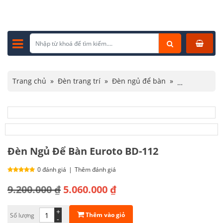
Trang chủ
»
Đèn trang trí
»
Đèn ngủ để bàn
»
Đèn Ngủ Để Bàn Euroto BD-112
Đèn Ngủ Để Bàn Euroto BD-112
0 đánh giá
|
Thêm đánh giá
Giá
Giá
9.200.000
₫
5.060.000
₫
gốc
hiện
+
Thêm vào giỏ
Số lượng
là:
tại
-