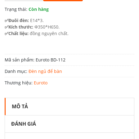
9.200.000 ₫.
là:
Trạng thái:
Còn hàng
5.060.000 ₫.
✅Đuôi đèn:
E14*3.
✅Kích thước:
Φ350*H650.
✅Chất liệu:
đồng nguyên chất.
Mã sản phẩm:
Euroto BD-112
Danh mục:
Đèn ngủ để bàn
Thương hiệu:
Euroto
MÔ TẢ
ĐÁNH GIÁ