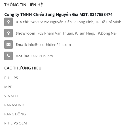
THÔNG TIN LIÊN HỆ
Công ty TNHH Chiếu Sáng Nguyễn Gia
MST: 0317558474
Địa chỉ:
545/16/35A Nguyễn Xiển, P.Long Bình, TP.Hồ Chí Minh.
Showroom:
763 Phạm Văn Thuận, P.Tam Hiệp, TP.Đồng Nai.
Email:
info@sieuthidien24h.com
Hotline:
0923 179 229
CÁC THƯƠNG HIỆU
PHILIPS
MPE
VINALED
PANASONIC
RẠNG ĐÔNG
PHILIPS OEM