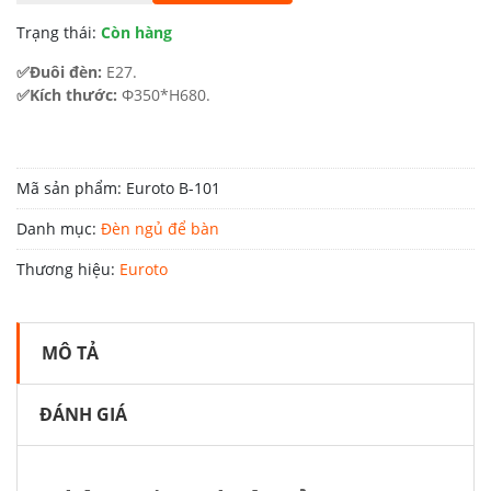
5.600.000 ₫.
là:
Trạng thái:
Còn hàng
3.360.000 ₫.
✅Đuôi đèn:
E27.
✅Kích thước:
Φ350*H680.
Mã sản phẩm:
Euroto B-101
Danh mục:
Đèn ngủ để bàn
Thương hiệu:
Euroto
MÔ TẢ
ĐÁNH GIÁ