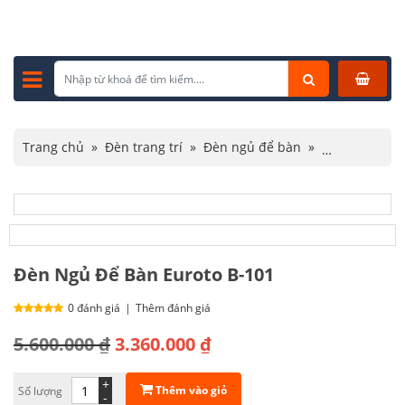
Trang chủ
»
Đèn trang trí
»
Đèn ngủ để bàn
»
Đèn Ngủ Để Bàn Euroto B-101
Đèn Ngủ Để Bàn Euroto B-101
0 đánh giá
|
Thêm đánh giá
Giá
Giá
5.600.000
₫
3.360.000
₫
gốc
hiện
+
Thêm vào giỏ
Số lượng
là:
tại
-