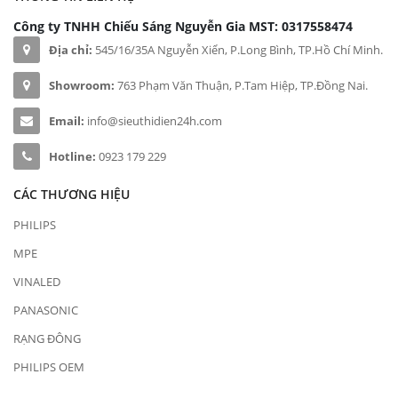
Công ty TNHH Chiếu Sáng Nguyễn Gia
MST: 0317558474
Địa chỉ:
545/16/35A Nguyễn Xiển, P.Long Bình, TP.Hồ Chí Minh.
Showroom:
763 Phạm Văn Thuận, P.Tam Hiệp, TP.Đồng Nai.
Email:
info@sieuthidien24h.com
Hotline:
0923 179 229
CÁC THƯƠNG HIỆU
PHILIPS
MPE
VINALED
PANASONIC
RẠNG ĐÔNG
PHILIPS OEM