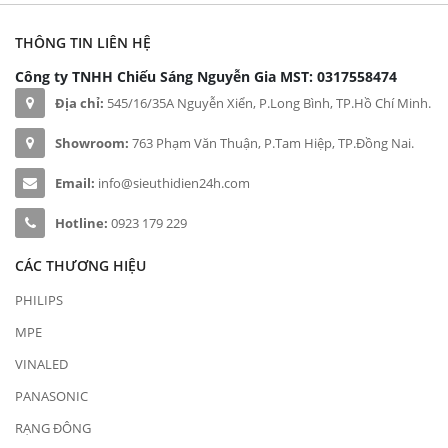
THÔNG TIN LIÊN HỆ
Công ty TNHH Chiếu Sáng Nguyễn Gia
MST: 0317558474
Địa chỉ:
545/16/35A Nguyễn Xiển, P.Long Bình, TP.Hồ Chí Minh.
Showroom:
763 Phạm Văn Thuận, P.Tam Hiệp, TP.Đồng Nai.
Email:
info@sieuthidien24h.com
Hotline:
0923 179 229
CÁC THƯƠNG HIỆU
PHILIPS
MPE
VINALED
PANASONIC
RẠNG ĐÔNG