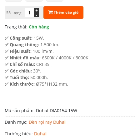
889.000 ₫.
là:
+
Thêm vào giỏ
Số lượng
-
489.000 ₫.
Trạng thái:
Còn hàng
✅ Công suất:
15W.
✅ Quang thông:
1.500 lm.
✅ Hiệu suất:
100 lm/m.
✅ Nhiệt độ màu:
6500K / 4000K / 3000K.
✅ Chỉ số màu:
CRI 85.
✅ Góc chiếu:
30⁰.
✅ Tuổi thọ:
50.000h.
✅ Kích thước:
Ø75*H132 mm.
Mã sản phẩm:
Duhal DIA0154 15W
Danh mục:
Đèn rọi ray Duhal
Thương hiệu:
Duhal