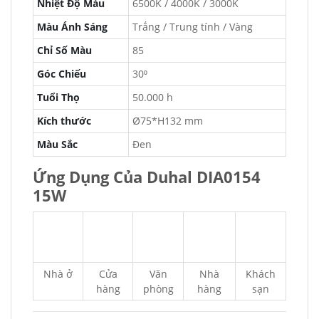
Nhiệt Độ Màu
6500K / 4000K / 3000K
Màu Ánh Sáng
Trắng / Trung tính / Vàng
Chỉ Số Màu
85
Góc Chiếu
30⁰
Tuổi Thọ
50.000 h
Kích thước
Ø75*H132 mm
Màu Sắc
Đen
Ứng Dụng Của Duhal DIA0154
15W
Nhà ở
Cửa
Văn
Nhà
Khách
hàng
phòng
hàng
sạn