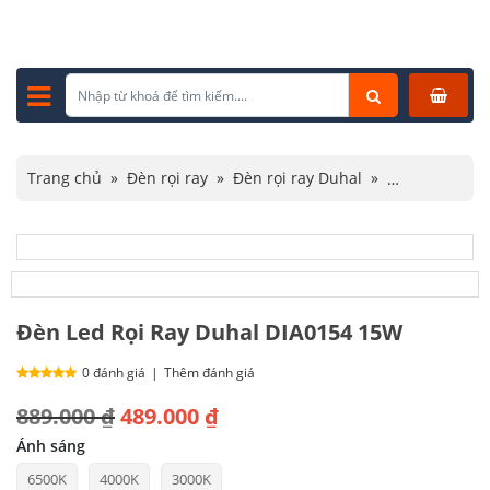
Trang chủ
»
Đèn rọi ray
»
Đèn rọi ray Duhal
»
Đèn Led Rọi Ray Duhal DIA0154 15W
Đèn Led Rọi Ray Duhal DIA0154 15W
0 đánh giá
|
Thêm đánh giá
Giá
Giá
889.000
₫
489.000
₫
gốc
hiện
Ánh sáng
6500K
4000K
3000K
là:
tại