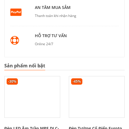
AN TÂM MUA SẮM
Thanh toán khi nhận hàng
HỖ TRỢ TƯ VẤN
Online 24/7
Sản phẩm nổi bật
-30%
-45%
Đèn LED Âm Trần MPE DLC-
Đèn Tường Cổ Điển Euroto