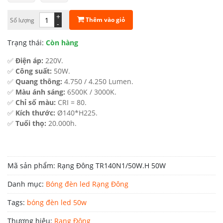
414.000 ₫.
là:
+
Thêm vào giỏ
Số lượng
-
186.000 ₫.
Trạng thái:
Còn hàng
✅
Điện áp:
220V.
✅
Công suất:
50W.
✅
Quang thông:
4.750 / 4.250 Lumen.
✅
Màu ánh sáng:
6500K / 3000K.
✅
Chỉ số màu:
CRI = 80.
✅
Kích thước:
Ø140*H225.
✅
Tuổi thọ:
20.000h.
Mã sản phẩm:
Rạng Đông TR140N1/50W.H 50W
Danh mục:
Bóng đèn led Rạng Đông
Tags:
bóng đèn led 50w
Thương hiệu:
Rạng Đông