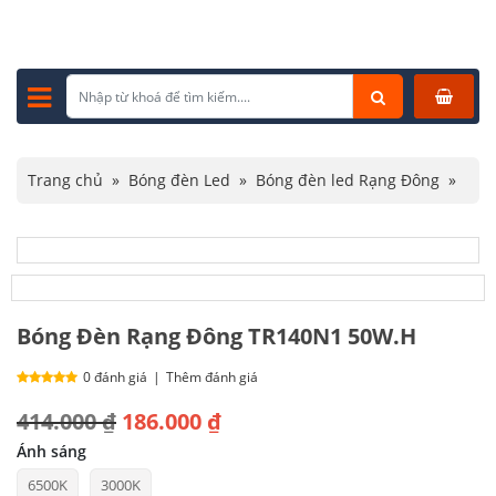
Trang chủ
»
Bóng đèn Led
»
Bóng đèn led Rạng Đông
»
Bóng Đèn Rạng Đông TR140N1 50W.H
Bóng Đèn Rạng Đông TR140N1 50W.H
0 đánh giá
|
Thêm đánh giá
Giá
Giá
414.000
₫
186.000
₫
gốc
hiện
Ánh sáng
6500K
3000K
là:
tại