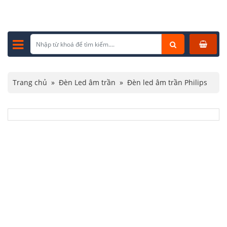
Trang chủ
»
Đèn Led âm trần
»
Đèn led âm trần Philips
»
Đèn Led Âm Trần Philips Eridani 7W DL190B LED6 D100