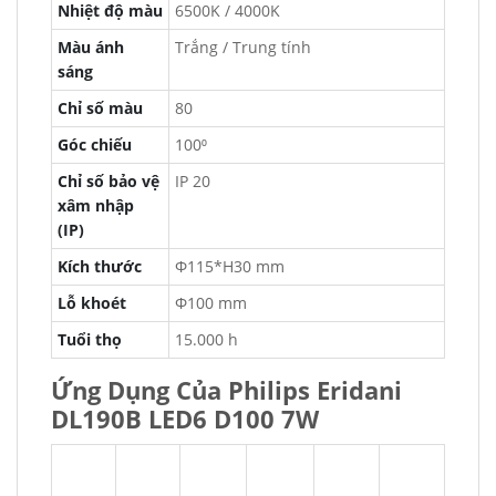
Nhiệt độ màu
6500K / 4000K
Màu ánh
Trắng / Trung tính
sáng
Chỉ số màu
80
Góc chiếu
100⁰
Chỉ số bảo vệ
IP 20
xâm nhập
(IP)
Kích thước
Φ115*H30 mm
Lỗ khoét
Φ100 mm
Tuổi thọ
15.000 h
Ứng Dụng Của Philips Eridani
DL190B LED6 D100 7W