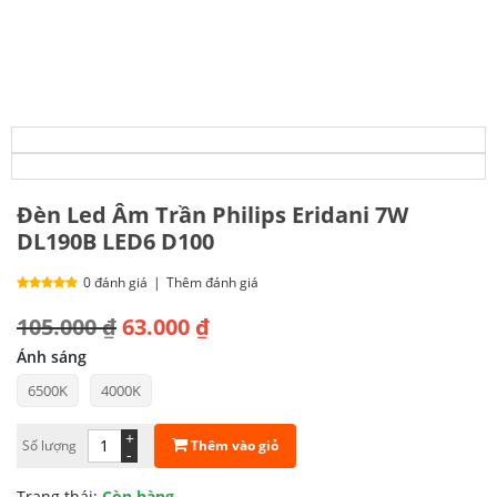
Đèn Led Âm Trần Philips Eridani 7W
DL190B LED6 D100
0 đánh giá
|
Thêm đánh giá
Giá
Giá
105.000
₫
63.000
₫
gốc
hiện
Ánh sáng
6500K
4000K
là:
tại
105.000 ₫.
là:
+
Thêm vào giỏ
Số lượng
-
63.000 ₫.
Trạng thái:
Còn hàng