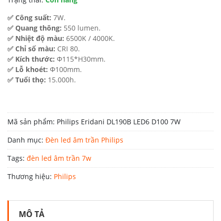
✅ Công suất:
7W.
✅ Quang thông:
550 lumen.
✅ Nhiệt độ màu:
6500K / 4000K.
✅ Chỉ số màu:
CRI 80.
✅ Kích thước:
Φ115*H30mm.
✅ Lỗ khoét:
Φ100mm.
✅ Tuổi thọ:
15.000h.
Mã sản phẩm:
Philips Eridani DL190B LED6 D100 7W
Danh mục:
Đèn led âm trần Philips
Tags:
đèn led âm trần 7w
Thương hiệu:
Philips
MÔ TẢ