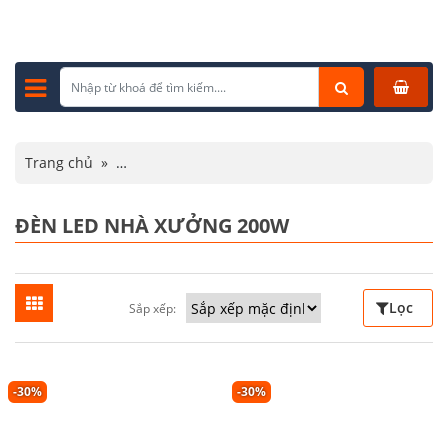
Trang chủ
»
Sản phẩm được gắn thẻ “ đèn led nhà xưởng 200w”
ĐÈN LED NHÀ XƯỞNG 200W
Lọc
Sắp xếp:
-30%
-30%