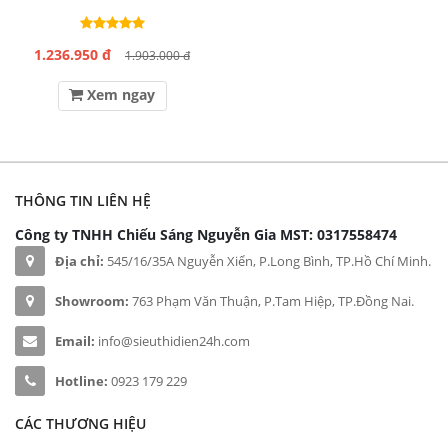
1.236.950 đ
1.903.000 đ
Xem ngay
THÔNG TIN LIÊN HỆ
Công ty TNHH Chiếu Sáng Nguyễn Gia
MST: 0317558474
Địa chỉ:
545/16/35A Nguyễn Xiển, P.Long Bình, TP.Hồ Chí Minh.
Showroom:
763 Phạm Văn Thuận, P.Tam Hiệp, TP.Đồng Nai.
Email:
info@sieuthidien24h.com
Hotline:
0923 179 229
CÁC THƯƠNG HIỆU