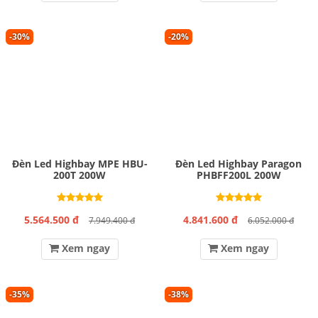
-30%
-20%
Đèn Led Highbay MPE HBU-
Đèn Led Highbay Paragon
200T 200W
PHBFF200L 200W
5.564.500 đ
4.841.600 đ
7.949.400 đ
6.052.000 đ
Xem ngay
Xem ngay
-35%
-38%